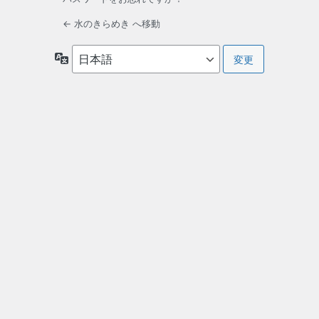
← 水のきらめき へ移動
言
語