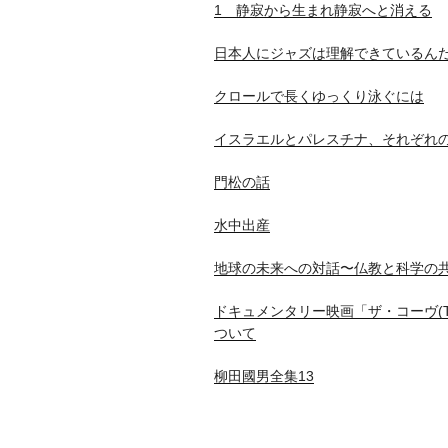
1 静寂から生まれ静寂へと消える
日本人にジャズは理解できているん
クロールで長くゆっくり泳ぐには
イスラエルとパレスチナ、それぞれ
門松の話
水中出産
地球の未来への対話〜仏教と科学の
ドキュメンタリー映画「ザ・コーヴ(The
ついて
柳田國男全集13