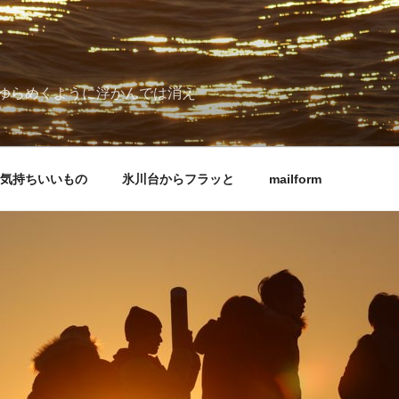
ゆらめくように浮かんでは消え
気持ちいいもの
氷川台からフラッと
mailform