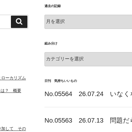
過去の記録
過
検
去
索
の
記
録
組み分け
組
み
分
け
とローカリズム
日刊 気持ちいいもの
とは？ 概要
No.05564 26.07.24 
No.05563 26.07.13 問題
参加して その