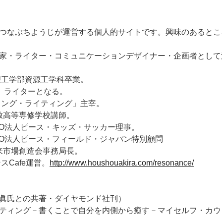
.comは、つなぶちようじが運営する個人的サイトです。興味のある
家・ライター・コミュニケーションデザイナー・企画者として
学理工学部資源工学科卒業。
て、ライターとなる。
ーリング・ライティング」主宰。
年東放高等専修学校講師。
年NPO法人ピース・キッズ・サッカー理事。
年NPO法人ピース・フィールド・ジャパン特別顧問
年未来市場創造会事務局長。
スCafe運営。
http://www.houshouakira.com/resonance/
眞氏との共著・ダイヤモンド社刊）
ティング－書くことで自分を内側から癒す－マイセルフ・カウ