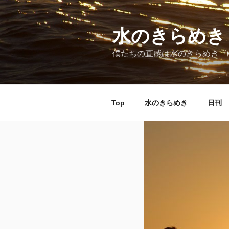
コ
ン
テ
水のきらめき
ン
僕たちの直感は水のきらめき 
ツ
へ
ス
キ
Top
水のきらめき
日刊 
ッ
プ