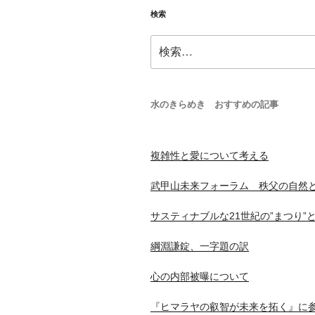
検索
検
索:
水のきらめき おすすめの記事
複雑性と愛について考える
武甲山未来フォーラム 秩父の自然
サスティナブルな21世紀の”まつり”
綱淵謙錠、一字題の訳
心の内部被曝について
『ヒマラヤの叡智が未来を拓く』に