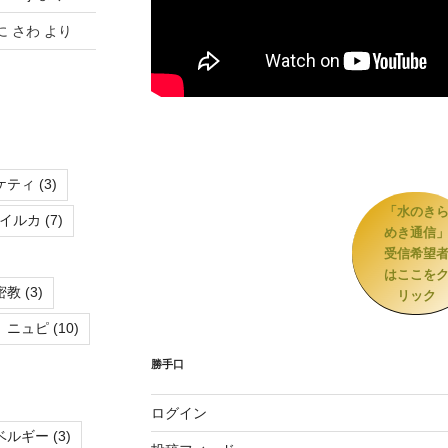
に
さわ
より
ケティ
(3)
「水のき
イルカ
(7)
めき通信
受信希望
はここを
密教
(3)
リック
ニュピ
(10)
勝手口
ログイン
ベルギー
(3)