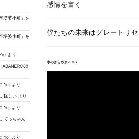
感情を書く
o「卒塔婆小町」を
僕たちの未来はグレートリセ
o「卒塔婆小町」を
Yoji
より
水のきらめきVLOG
HABANERO88
に
Yoji
より
に
怪しい
より
に
Yoji
より
に
てっちゃん
に
Yoji
より