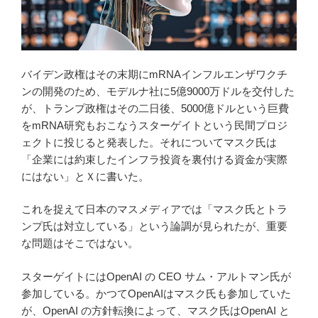
バイデン政権はその末期にmRNAインフルエンザワクチ
ンの開発のため、モデルナ社に5億9000万ドルを交付した
が、トランプ政権はその二日後、5000億ドルという巨費
をmRNA研究もおこなうスターゲイトという民間プロジ
ェクトに投じると発表した。それについてマスク氏は
「企業には約束したインフラ投資を裏付ける資金が実際
にはない」とＸに書いた。
これを捉えて日本のマスメディアでは「マスク氏とトラ
ンプ氏は対立している」という論調が見られたが、重要
な問題はそこではない。
スターゲイトにはOpenAI の CEO サム・アルトマン氏が
参加している。かつてOpenAIはマスク氏も参加していた
が、OpenAI の方針転換によって、マスク氏はOpenAI と