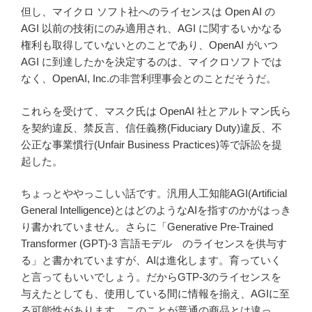
但し、マイクロ ソフト社へのライセンスは Open AI の
AGI 以前の技術にのみ適用され、AGI に関するいかなる
権利も取得していないとのことであり、OpenAI がいつ
AGI に到達したかを決定するのは、マイクロソフトでは
なく、OpenAI, Inc.の非営利理事会とのことだそうだ。
これらを受けて、マスク氏は OpenAI 社とアルトマン氏ら
を契約違反、禁反言、信任義務(Fiduciary Duty)違反、不
公正な事業慣行(Unfair Business Practices)等で訴訟を提
起した。
ちょっとややっこしい話です。汎用人工知能AGI(Artificial
General Intelligence)とはどのようなAIを指すのかがはっき
り書かれていません。さらに「Generative Pre-Trained
Transformer (GPT)-3 言語モデル のライセンスを供与す
る」と書かれていますが、AIは進化します。育っていく
と言ってもいいでしょう。だからGTP-3のライセンスを
与えたとしても、使用している間に情報を揃え、AGIに至
る可能性があります。このことが普通の商品とは違っ