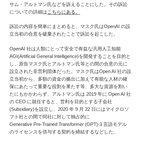
サム・アルトマン氏などを訴えることにした。その訴訟
についての詳細は
こちらにある。
訴訟の内容を簡単にまとめると、マスク氏はOpenAI の設
立当初の合意を破棄されたことで訴訟を起こした。
OpenAI 社は人類にとって安全で有益な汎用人工知能
AGI(Artificial General Intelligence)を開発することを目的と
し、原告マスク氏とアルトマン氏等との間の合意の元に
設立された非営利団体だった。マスク氏はOpen AI 社の設
立当初から、多額の資金の拠出に加えて有能な人材の確
保にあたって重要な役割を果たす等、多大な資源を割い
たにもかかわらず、アルトマン氏は 2019 年に Open AI 社
の CEO に就任すると、営利を目的とする子会社
(Subsidiary)を設立し、2020 年 9 月 22 日にはマイクロソ
フト社との間で同社に対して独占的に
Generative Pre-Trained Transformer (GPT)-3 言語モデル
のライセンスを供与する契約を締結するなどした。