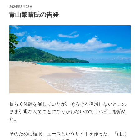
投
2024年8月28日
稿
青山繁晴氏の告発
日:
長らく体調を崩していたが、そろそろ復帰しないとこの
まま引退なんてことになりかねないのでリハビリを始め
た。
そのために複眼ニュースというサイトを作った。「はじ