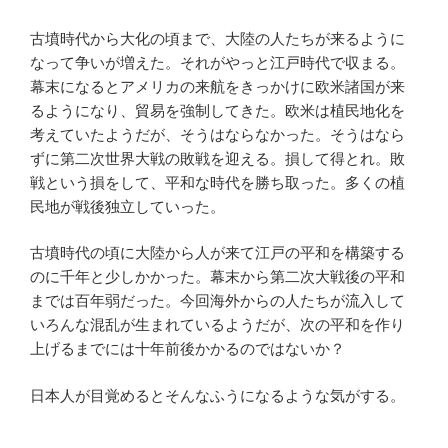
古墳時代から大化の頃まで、大陸の人たちが来るように
なって争いが増えた。それがやっと江戸時代で収まる。
幕末になるとアメリカの来航をきっかけに欧米諸国が来
るようになり、貿易を強制してきた。欧米は植民地化を
考えていたようだが、そうはならなかった。そうはなら
ずに第二次世界大戦の敗戦を迎える。損して得とれ。敗
戦という損をして、平和な時代を勝ち取った。多くの植
民地が戦後独立していった。
古墳時代の頃に大陸から人が来て江戸の平和を構築する
のに千年と少しかかった。幕末から第二次大戦後の平和
までは百年弱だった。今回海外からの人たちが流入して
いろんな混乱が生まれているようだが、次の平和を作り
上げるまでには十年前後かかるのではないか？
日本人が目覚めるとそんなふうになるような気がする。