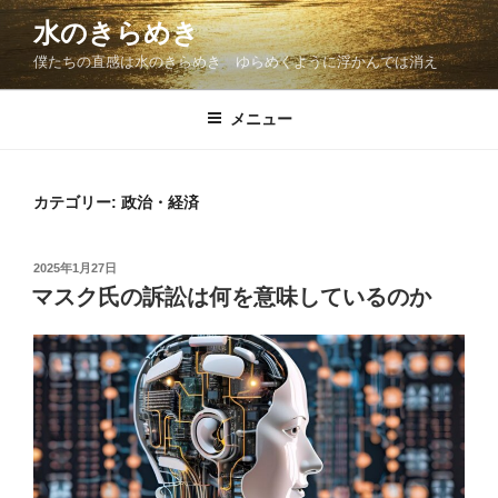
コ
水のきらめき
ン
僕たちの直感は水のきらめき ゆらめくように浮かんでは消え
テ
ン
ツ
メニュー
へ
ス
キ
カテゴリー:
政治・経済
ッ
プ
投
2025年1月27日
稿
マスク氏の訴訟は何を意味しているのか
日: