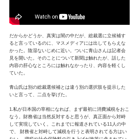
だからかどうか、真実は闇の中だが、総裁選に立候補す
ると言っているのに、マスメディアには出してもらえな
かった。陰湿ないじめに近い。ついに青山さんは記者会
見を開いた。そのことについて新聞は触れたが、話した
内容の肝心なところには触れなかったり、内容を軽くし
ていた。
青山氏は別の総裁選候補とは違う別の選択肢を提示した
いと言って、二点を挙げた。
1.私が日本国の宰相になれば、まず最初に消費減税をおこ
なう。財務省は当然反対すると思うが、真正面から対峙
して実現していく。これまでに報道されている11人の中
で、 財務省と対峙して減税を行うと表明されてる方はい
ない。 増税や社会保険料の引き上げが政策に含まれてい