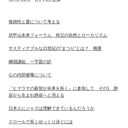
水のきらめき おすすめの記事
複雑性と愛について考える
武甲山未来フォーラム 秩父の自然とローカリズム
サスティナブルな21世紀の”まつり”とは？ 概要
綱淵謙錠、一字題の訳
心の内部被曝について
『ヒマラヤの叡智が未来を拓く』に参加して その1 静
寂から生まれ静寂へと消える
日本人にジャズは理解できているんだろうか
クロールで長くゆっくり泳ぐには