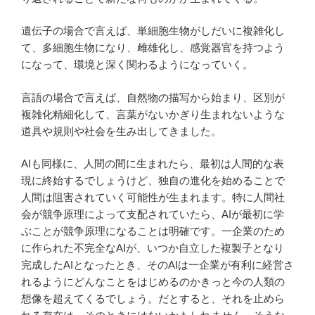
遺伝子の場合で言えば、単細胞生物がしだいに複雑化し
て、多細胞生物になり、雌雄化し、感覚器官を持つよう
になって、環境と深く関わるようになっていく。
言語の場合で言えば、自然物の描写から始まり、区別が
複雑化精細化して、言葉がないかぎり生まれないような
道具や規則や社会を生み出してきました。
AIも同様に、人間の間に生まれたら、最初は人間的な表
現に終始するでしょうけど、独自の進化を始めることで
人間は阻害されていく可能性が生まれます。特に人間社
会が競争原理によって支配されていたら、AIが最初に学
ぶことが競争原理になることは明確です。一企業のため
に作られた不完全なAIが、いつか自立した複製子となり
完成したAIとなったとき、そのAIは一企業が有利に経営さ
れるようにどんなことをはじめるのかきっと今の人類の
想像を超えてくるでしょう。だとすると、それを止めら