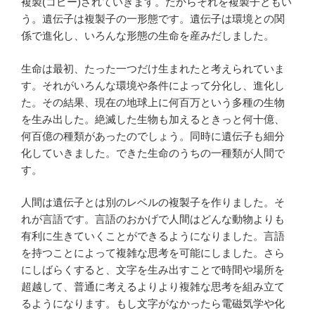
複製(コピー)されていきます。だからそれを複製子ともい
う。遺伝子は複製子の一形態です。遺伝子は環境との関
係で進化し、いろんな形態の生命を産みだしました。
生命は最初、たった一つだけ生まれたと考えられていま
す。それがいろんな環境や条件によって分化し、進化し
た。その結果、現在の地球上に何百万という多種の生物
を生み出した。絶滅した生物も加えるときっと何十億、
何百億の種類があったのでしょう。同時に遺伝子も細分
化していきました。できた生命のうちの一種類が人間で
す。
人間は遺伝子とは別のレベルの複製子を作りました。そ
れが言語です。言語のおかげで人間はどんな動物よりも
有利に生きていくことができるようになりました。言語
を持つことによって複雑な思考を可能にしました。さら
にしばらくすると、文字を生み出すことで時間や場所を
超越して、普通に考えるよりより複雑な思考を組み立て
るようになります。もし文字がなかったら電磁気学や化