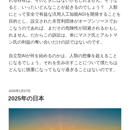
れる存在は、そのときにはないかもしれません。そうな
ると、いったいどんなことが起きるのでしょう？ 人類
にとって安全で有益な汎用人工知能AGIを開発することを
目的とし、設立された非営利団体がオープンソースでお
こなうのであれば、まだその危険性が回避されるかもし
れません。だからこの訴訟は、単にマスク氏とアルトマ
ン氏の利益の奪い合いだけの話ではないのです。
自立型AIが何を始めるのかは、人類の想像を超えること
になるでしょう。それを生み出すことについて僕たちは
どんなに慎重になってもなり過ぎることはないのです。
投
2025年1月27日
稿
2025年の日本
日: