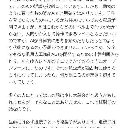
て、このAIの訴訟を複雑にしています。しかも、動物の
ように育った時の姿がAIだと明確ではありません。子牛
を育てたら大人の牛になるから将来についてある程度予
測できますが、AIはこれからどのレベルまで育つかわか
らない。人間が介入して操作できるレベルならまだいい
のですが、AIが自律的に思考を始めたりしたらどのよう
な状態になるのか予想がつきません。だからこそ、安全
で有益な汎用人工知能AGIを開発するための非営利団体を
作り、あらゆるレベルのチェックができるようにオープ
ンソースにしたのです。それを私企業が独占時に使える
ようになってしまったら、何が起こるのか想像を超えて
いくでしょう。
多くの人にとってはこの話は少し大袈裟だと思うかもし
れませんが、そんなことはありません。これは複製子の
話なのです。
生命には必ず遺伝子という複製子があります。遺伝子は