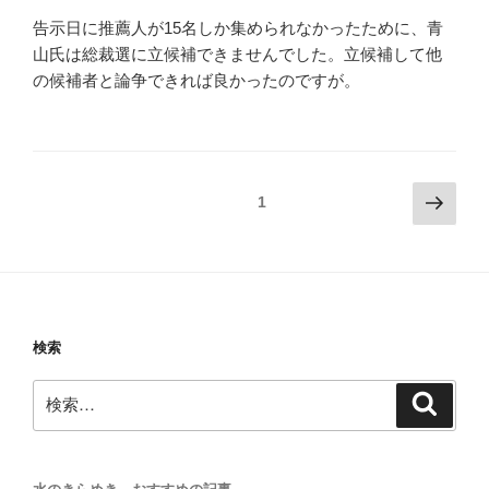
告示日に推薦人が15名しか集められなかったために、青
山氏は総裁選に立候補できませんでした。立候補して他
の候補者と論争できれば良かったのですが。
投
次
固定ページ
1
の
稿
ペ
ナ
ー
ビ
ジ
ゲ
ー
検索
シ
検
検
ョ
索
索:
ン