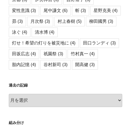
変性意識
(3)
尾中謙文
(6)
斬
(3)
星野克美
(4)
昴
(3)
月次祭
(3)
村上春樹
(5)
柳田國男
(3)
泳ぐ
(4)
清水博
(4)
灯せ！希望の灯りを被災地に
(4)
田口ランディ
(3)
田坂広志
(4)
祇園祭
(3)
竹村真一
(4)
胎内記憶
(4)
谷村新司
(3)
開高健
(3)
過去の記録
過
去
の
記
組み分け
録