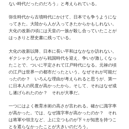
ない時代だったのだろう」と考えられている。
弥生時代から古墳時代にかけて、日本でも争うようにな
ってきた。大陸から人が入ってきたからかもしれない。
大化の改新の頃には天皇の一族が殺し合っていたことが
はっきりと歴史書に残っている。
大化の改新以降、日本に長い平和はなかなか訪れない。
ギクシャクしながら戦国時代を迎え、争いが激しくなっ
たことで、ついに平定されて江戸時代になる。元禄の頃
の江戸は世界一の都市だったという。なぜそれが可能だ
ったのか？ いろんな理由が考えられると思うが、第一
に日本人の民度が高かったから。そして、それはなぜ成
し遂げられたのか？ それが大事だ。
一つにはよく教育水術の高さが言われる。確かに識字率
が高かった。では、なぜ識字率が高かったのか？ それ
は将軍や領主など、上に立つものが下々が知恵を持つこ
とを遮らなかったことが大きいのだろう。