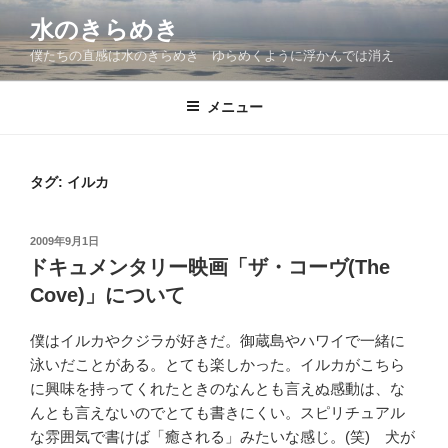
コ
水のきらめき
ン
僕たちの直感は水のきらめき ゆらめくように浮かんでは消え
テ
ン
ツ
メニュー
へ
ス
キ
タグ:
イルカ
ッ
プ
投
2009年9月1日
稿
ドキュメンタリー映画「ザ・コーヴ(The
日:
Cove)」について
僕はイルカやクジラが好きだ。御蔵島やハワイで一緒に
泳いだことがある。とても楽しかった。イルカがこちら
に興味を持ってくれたときのなんとも言えぬ感動は、な
んとも言えないのでとても書きにくい。スピリチュアル
な雰囲気で書けば「癒される」みたいな感じ。(笑) 犬が