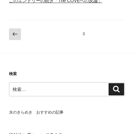
このエントリーの続き「The COVEへの反論」
投
前
固定ページ
3
の
稿
ペ
ナ
ー
ビ
ジ
ゲ
ー
検索
シ
検
検
ョ
索
索:
ン
水のきらめき おすすめの記事