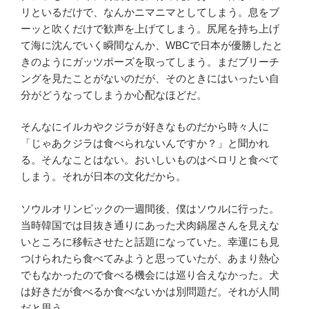
リといるだけで、なんかニマニマとしてしまう。息をブ
ーッと吹くだけで歓声を上げてしまう。尻尾を持ち上げ
て海に沈んでいく瞬間なんか、WBCで日本が優勝したと
きのようにガッツポーズを取ってしまう。まだブリーチ
ングを見たことがないのだが、そのときにはいったい自
分がどうなってしまうか心配なほどだ。
そんなにイルカやクジラが好きなものだから時々人に
「じゃあクジラは食べられないんですか？」と聞かれ
る。そんなことはない。おいしいものはペロリと食べて
しまう。それが日本の文化だから。
ソウルオリンピックの一週間後、僕はソウルに行った。
当時韓国では目抜き通りにあった犬肉鍋屋さんを見えな
いところに移転させたと話題になっていた。幸運にも見
つけられたら食べてみようと思っていたが、あまり熱心
でもなかったので食べる機会には巡り合えなかった。犬
は好きだが食べるか食べないかは別問題だ。それが人間
だと思う。