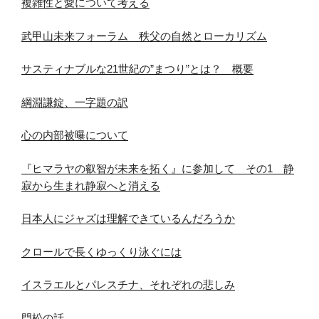
複雑性と愛について考える
武甲山未来フォーラム 秩父の自然とローカリズム
サスティナブルな21世紀の”まつり”とは？ 概要
綱淵謙錠、一字題の訳
心の内部被曝について
『ヒマラヤの叡智が未来を拓く』に参加して その1 静
寂から生まれ静寂へと消える
日本人にジャズは理解できているんだろうか
クロールで長くゆっくり泳ぐには
イスラエルとパレスチナ、それぞれの悲しみ
門松の話