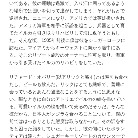
いてある。彼の運動は過激で、入り江に囲ってあるよう
な場所では囲いを切って逃がしてしまう。それがもとで
逮捕され、ニュースになり、アメリカでは英雄扱いされ
た。アメリカ海軍を相手に訴訟を起こし、兵器として育
てたイルカを引き取りリハビリして海に返そうともし
た。そんな頃、1995年前後に僕は彼をシュガーローフに
訪ねた。マイアミからキーウェストに向かう途中にあ
る。そこのリゾート施設のオーナーに許可を取り、海軍
から引き受けたイルカのリハビリをしていた。
リチャード・オバリー(以下リックと略す)とは寿司も食べ
たし、ビールも飲んだ。リックはとても繊細で、普通に
会っているとあんな過激なことをするようには思えな
い。暇なときは自分のアトリエでイルカの絵を描いてい
る。可愛いイルカの絵を描いて売るのだそうだ。そんな
彼だから、日本人がクジラを食べることについて、僕の
前でははっきりとした態度は取らなかった。その話をす
ると困った顔をしていた。しかし、彼の側にいたボラン
ティアは違った。シュガーキーリゾートのカウンターで