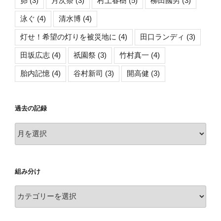
昴
(3)
月次祭
(3)
村上春樹
(5)
柳田國男
(3)
泳ぐ
(4)
清水博
(4)
灯せ！希望の灯りを被災地に
(4)
田口ランディ
(3)
田坂広志
(4)
祇園祭
(3)
竹村真一
(4)
胎内記憶
(4)
谷村新司
(3)
開高健
(3)
過去の記録
過
去
の
記
組み分け
録
組
み
分