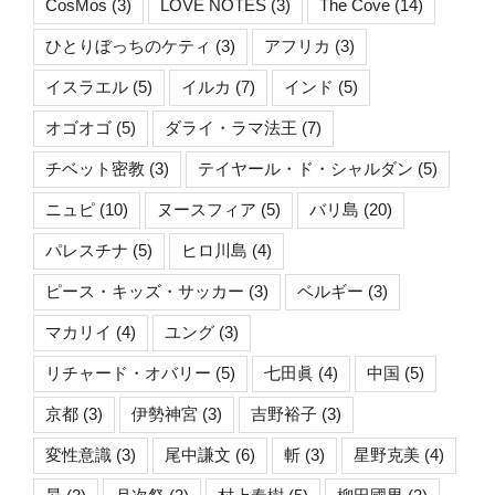
CosMos
(3)
LOVE NOTES
(3)
The Cove
(14)
ひとりぼっちのケティ
(3)
アフリカ
(3)
イスラエル
(5)
イルカ
(7)
インド
(5)
オゴオゴ
(5)
ダライ・ラマ法王
(7)
チベット密教
(3)
テイヤール・ド・シャルダン
(5)
ニュピ
(10)
ヌースフィア
(5)
バリ島
(20)
パレスチナ
(5)
ヒロ川島
(4)
ピース・キッズ・サッカー
(3)
ベルギー
(3)
マカリイ
(4)
ユング
(3)
リチャード・オバリー
(5)
七田眞
(4)
中国
(5)
京都
(3)
伊勢神宮
(3)
吉野裕子
(3)
変性意識
(3)
尾中謙文
(6)
斬
(3)
星野克美
(4)