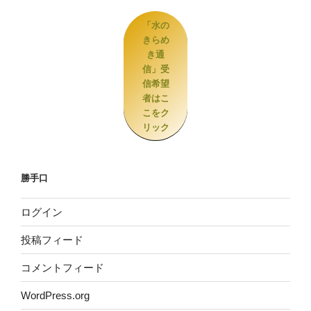
「水の
きらめ
き通
信」受
信希望
者はこ
こをク
リック
勝手口
ログイン
投稿フィード
コメントフィード
WordPress.org