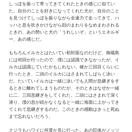
しっぽを振って寄ってきてくれたときの感じに似てい
た。自分のことを好きになってくれた犬が、自分のこと
を見つけてしっぽを振りながら全速力で走ってきて、ハ
ッハと息を吹きかけながら顔のまわりをなめまわされる
ときの、あの勢いと犬の「うれしいぞ」というエネルギ
ー、あの感じだ。
もちろんイルカとはたいてい初対面なのだけど、御蔵島
には何回か行ったので、僕には認識できなかったが、イ
ルカは認識していたかもしれない。確か三回目くらいに
行ったとき、二頭のイルカにはさまれてしばらく泳い
だ。たいていイルカは一緒に泳いでも人間が息継ぎをす
るときに離れてしまうものだが、そのときはなぜか一緒
に二、三回息継ぎをしてくれた。二頭にはさまれて深く
潜り、僕の息が続かなくなると一緒に海面に上がってき
てくれて息継ぎするのだ。このときの感動はきっと死ぬ
まで忘れないだろう。
クジラもハワイに何度か見に行った。あの巨体がノッソ