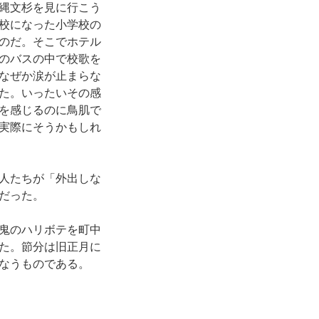
縄文杉を見に行こう
校になった小学校の
のだ。そこでホテル
のバスの中で校歌を
なぜか涙が止まらな
た。いったいその感
を感じるのに鳥肌で
実際にそうかもしれ
人たちが「外出しな
だった。
鬼のハリボテを町中
た。節分は旧正月に
なうものである。