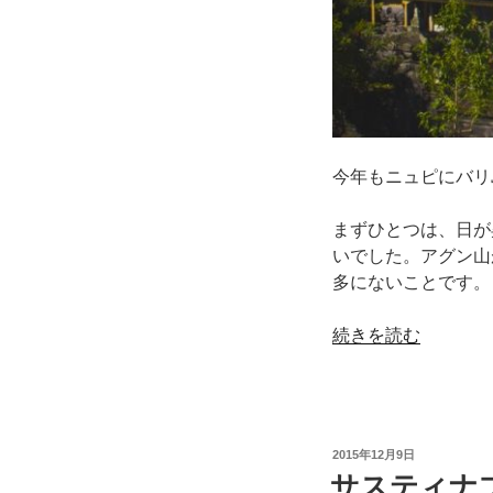
今年もニュピにバリ
まずひとつは、日が
いでした。アグン山
多にないことです。
“2016
続きを読む
年
の
ニ
ュ
投
2015年12月9日
ピ”
稿
サスティナブ
日:
の