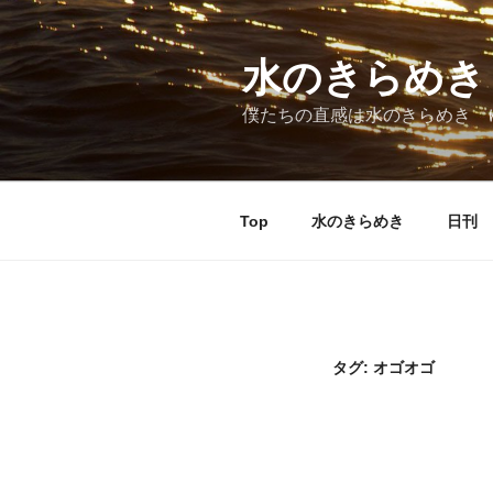
コ
ン
テ
水のきらめき
ン
僕たちの直感は水のきらめき 
ツ
へ
ス
キ
Top
水のきらめき
日刊 
ッ
プ
タグ:
オゴオゴ