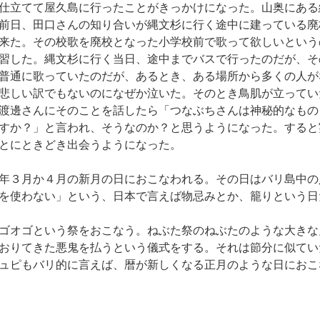
仕立てて屋久島に行ったことがきっかけになった。山奥にある
前日、田口さんの知り合いが縄文杉に行く途中に建っている廃
来た。その校歌を廃校となった小学校前で歌って欲しいという
習した。縄文杉に行く当日、途中までバスで行ったのだが、そ
普通に歌っていたのだが、あるとき、ある場所から多くの人が
悲しい訳でもないのになぜか泣いた。そのとき鳥肌が立ってい
渡邊さんにそのことを話したら「つなぶちさんは神秘的なもの
すか？」と言われ、そうなのか？と思うようになった。すると
とにときどき出会うようになった。
年３月か４月の新月の日におこなわれる。その日はバリ島中の
を使わない」という、日本で言えば物忌みとか、籠りという日
ゴオゴという祭をおこなう。ねぶた祭のねぶたのような大きな
おりてきた悪鬼を払うという儀式をする。それは節分に似てい
ュピもバリ的に言えば、暦が新しくなる正月のような日におこ