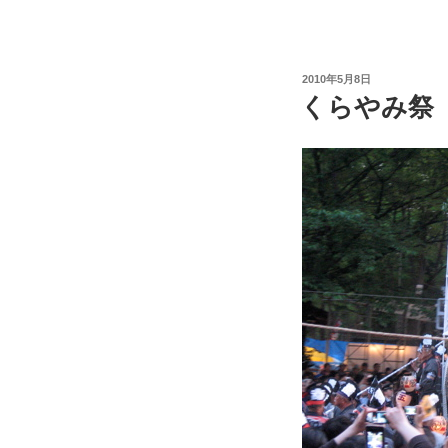
テ
ィ
ナ
投
2010年5月8日
ブ
稿
くらやみ祭
日:
ル
な
21
世
紀
の”ま
つ
り”と
は？
概
要”
の