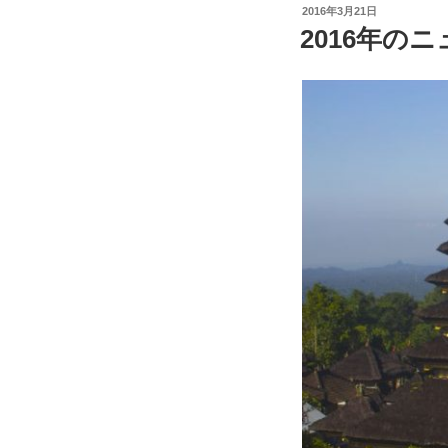
投
2016年3月21日
稿
2016年のニ
日: