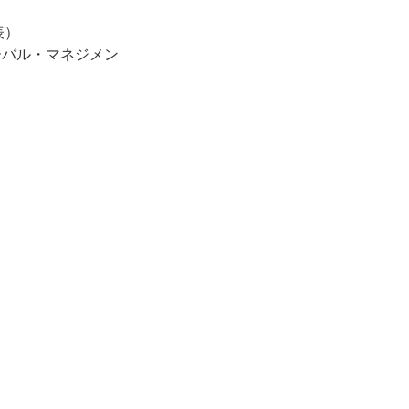
表）
ーバル・マネジメン
）