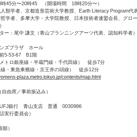
8時45分〜20時45 （開場時間 18時20分〜）
学者、京都造形芸術大学教授、Earth Literacy Program代
哲学者、多摩大学・大学院教授、日本技術者連盟会長、グロ
）
ー：尾中 謙文（青山プランニングアーツ代表、認知科学者
ンズプラザ ホール
-53-67 B1階
メトロ銀座線・半蔵門線・千代田線） 徒歩7分
線・東急東横線・京王井の頭線） 徒歩12分
womens-plaza.metro.tokyo.jp/contents/map.html
円（自由席／事前振込み）
FJ銀行 青山支店 普通 0030986
話実行委員会）
着順）