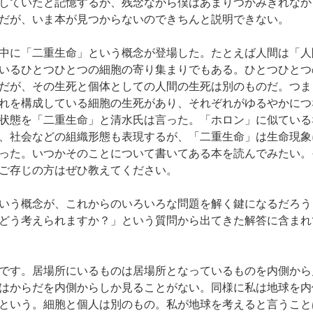
していたと記憶するが、残念ながら僕はあまりつかみきれなか
だが、いま本が見つからないのできちんと説明できない。
中に「二重生命」という概念が登場した。たとえば人間は「人
いるひとつひとつの細胞の寄り集まりでもある。ひとつひとつ
だが、その生死と個体としての人間の生死は別のものだ。つま
れを構成している細胞の生死があり、それぞれがゆるやかにつ
状態を「二重生命」と清水氏は言った。「ホロン」に似ている
、社会などの組織形態も表現するが、「二重生命」は生命現象
った。いつかそのことについて書いてある本を読んでみたい。
ご存じの方はぜひ教えてください。
いう概念が、これからのいろいろな問題を解く鍵になるだろう
どう考えられますか？」という質問から出てきた解答に含まれ
です。居場所にいるものは居場所となっているものを内側から
はからだを内側からしか見ることがない。同様に私は地球を内
という。細胞と個人は別のもの。私が地球を考えると言うこと