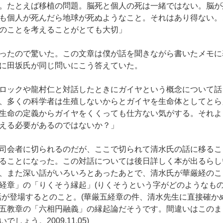
。たとえば移植の問題。脳死と個人の死は一緒ではない。脳が
も個人が死んだら地球が死ぬようなこと。それはあり得ない。
のことを考えることがとても大切」
ったので驚いた。この文章は僕が話を聞きながら書いたメモに
に田坂氏が同じ問いにこう答えていた。
ロックや龍村仁と対話したときにガイヤという概念について話
、多くの科学者は生殖しないからとガイヤを生命体としてとら
生命の定義からガイヤをくくっても仕方ない気がする。それよ
える必要があるのではないか？」
司会者に切られるのだが、ここで切られて清水氏の話に移るこ
ることになった。この対話については後日詳しく本が出るらし
、また深い話がいろいろとあったあとで、清水氏が華厳経のこ
経章」の「りくそう縁起」(りくそうという字がどのようなも
話が登場するとのこと。(華厳五経章の件、清水先生に直接確か
五教章の「六相円融義」の縁起論だそうです。間違いはこのまま
しょう。2009.11.05)