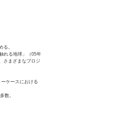
める。
「触れる地球」（05年
ど、さまざまなプロジ
ショーケースにおける
書多数。