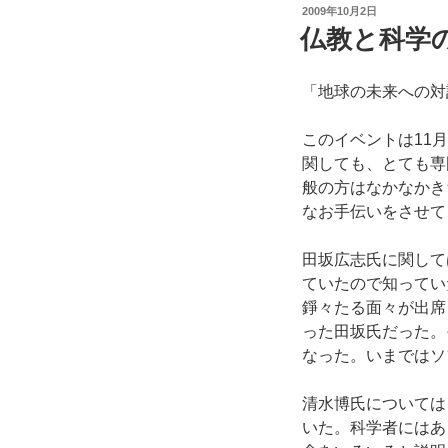
投
2009年10月2日
稿
仏教と科学
日:
「地球の未来への対
このイベントは11
関しても、とても専
般の方はなかなかき
なお手伝いをさせて
田坂広志氏に関して
ていたので知ってい
錚々たる面々が出席
った田坂氏だった。
なった。いまではソ
清水博氏については
いた。科学者にはあ