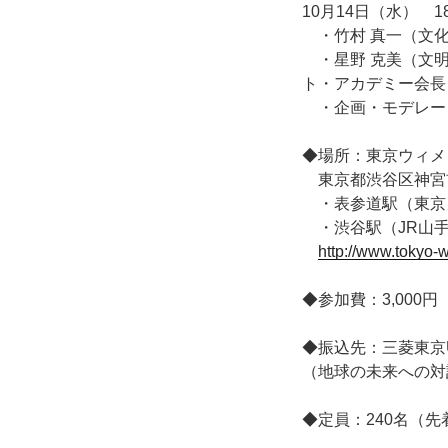
10月14日（水） 1
・竹村 真一（文化人類
・星野 克美（文明
ト・アカデミー会長
・企画・モデレータ
◆場所：東京ウィメ
東京都渋谷区神宮前5
・表参道駅（東京
・渋谷駅（JR山手
http://www.tokyo-
◆参加費：3,000
◆振込先：三菱東京U
（地球の未来への対
◆定員：240名（先