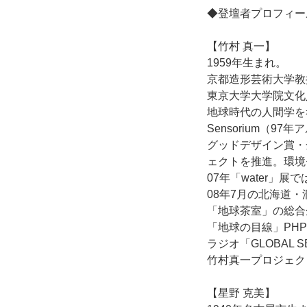
◆登壇者プロフィー
【竹村 真一】
1959年生まれ。
京都造形芸術大学教授。Ea
東京大学大学院文化
地球時代の人間学を
Sensorium（
グッドデザイン賞・金
ェクトを推進。環境
07年「water」
08年7月の北海道・
「地球茶室」の総合
「地球の目線」PH
ラジオ「GLOBAL 
竹村真一プロジェ
【星野 克美】