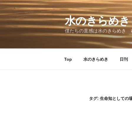
コ
ン
テ
水のきらめき
ン
僕たちの直感は水のきらめき 
ツ
へ
ス
キ
Top
水のきらめき
日刊 
ッ
プ
タグ:
生命知としての