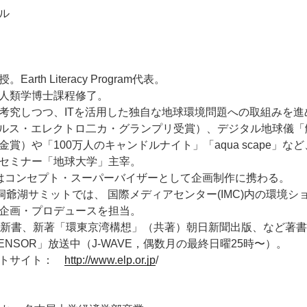
ル
rth Literacy Program代表。
人類学博士課程修了。
考究しつつ、ITを活用した独自な地球環境問題への取組みを進
97年アルス・エレクトロ二カ・グランプリ受賞）、デジタル地球儀
賞）や「100万人のキャンドルナイト」「aqua scape」な
セミナー「地球大学」主宰。
展ではコンセプト・スーパーバイザーとして企画制作に携わる。
洞爺湖サミットでは、 国際メディアセンター(IMC)内の環境
企画・プロデュースを担当。
P新書、新著「環東京湾構想」（共著）朝日新聞出版、など著
SENSOR」放送中（J-WAVE，偶数月の最終日曜25時〜）。
クトサイト：
http://www.elp.or.jp
/