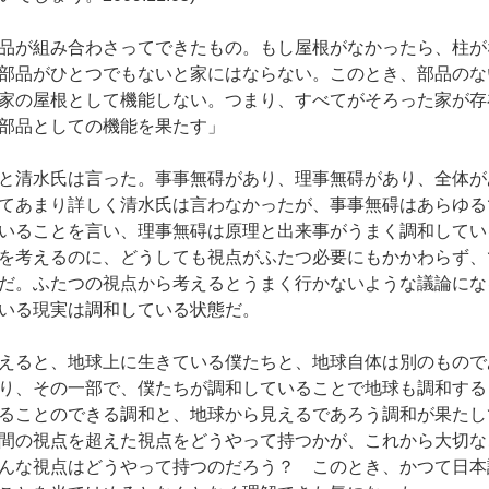
品が組み合わさってできたもの。もし屋根がなかったら、柱が
部品がひとつでもないと家にはならない。このとき、部品のな
家の屋根として機能しない。つまり、すべてがそろった家が存
部品としての機能を果たす」
と清水氏は言った。事事無碍があり、理事無碍があり、全体が
てあまり詳しく清水氏は言わなかったが、事事無碍はあらゆる
いることを言い、理事無碍は原理と出来事がうまく調和してい
を考えるのに、どうしても視点がふたつ必要にもかかわらず、
だ。ふたつの視点から考えるとうまく行かないような議論にな
いる現実は調和している状態だ。
えると、地球上に生きている僕たちと、地球自体は別のもので
り、その一部で、僕たちが調和していることで地球も調和する
ることのできる調和と、地球から見えるであろう調和が果たし
間の視点を超えた視点をどうやって持つかが、これから大切な
んな視点はどうやって持つのだろう？ このとき、かつて日本