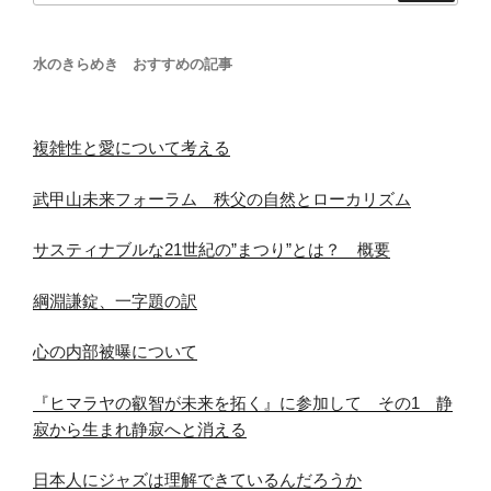
訳”
の
水のきらめき おすすめの記事
複雑性と愛について考える
武甲山未来フォーラム 秩父の自然とローカリズム
サスティナブルな21世紀の”まつり”とは？ 概要
綱淵謙錠、一字題の訳
心の内部被曝について
『ヒマラヤの叡智が未来を拓く』に参加して その1 静
寂から生まれ静寂へと消える
日本人にジャズは理解できているんだろうか