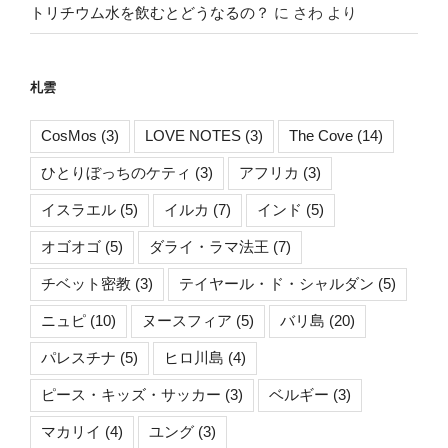
トリチウム水を飲むとどうなるの？
に
さわ
より
札雲
CosMos
(3)
LOVE NOTES
(3)
The Cove
(14)
ひとりぼっちのケティ
(3)
アフリカ
(3)
イスラエル
(5)
イルカ
(7)
インド
(5)
オゴオゴ
(5)
ダライ・ラマ法王
(7)
チベット密教
(3)
テイヤール・ド・シャルダン
(5)
ニュピ
(10)
ヌースフィア
(5)
バリ島
(20)
パレスチナ
(5)
ヒロ川島
(4)
ピース・キッズ・サッカー
(3)
ベルギー
(3)
マカリイ
(4)
ユング
(3)