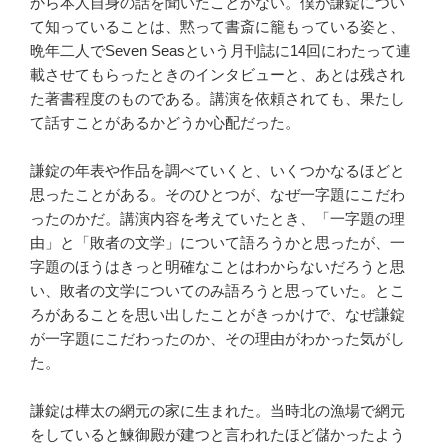
から本人自身の話を聞いたことがない。僕が謙錠につい
て知っていることは、黙って書斎に籠もっている姿と、
晩年二人でSeven Seasという月刊誌に14回にわたって連
載させてもらったときのインタビューと、あとは残され
た著書程度のものである。講演を依頼されても、果たし
て話すことがあるかどうか心配だった。
謙錠の年表や作品を調べていくと、いくつかなるほどと
思ったことがある。そのひとつが、なぜ一字題にこだわ
ったのかだ。講演内容を考えていたとき、「一字題の理
由」と「敗者の文学」について語ろうかと思ったが、一
字題のほうはきっと明確なことはわからないだろうと思
い、敗者の文学についてのみ語ろうと思っていた。とこ
ろがあることを思い出したことがきっかけで、なぜ謙錠
が一字題にこだわったのか、その理由がわかった気がし
た。
謙錠は樺太の網元の家に生まれた。当時北の漁場で網元
をしていると鰊御殿が建つと言われたほど儲かったよう