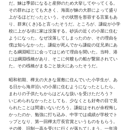
だ。鰊は季節になると産卵のため大挙してやってくる。
その群れはとても大きく、海面が鰊の大群によって盛り
上がるほどだったという。その状態を形容する言葉もあ
り、群来(くき)ると言ったそうだ。ところが、謙錠が小学
校に上がる頃に家は没落する。砂浜の近くの小屋に住む
ようになった。なぜ没落してしまったのか、その理由を
僕は知らなかった。謙錠が死んでから謙錠の従兄弟にあ
たる綱淵昭三に会ってはじめて理由を聞いた。当時、港
には綱淵桟橋があり、そこに何艘もの船が繋留されてい
た。その桟橋がまるごと放火にあったそうだ。
昭和初期、樺太の大きな屋敷に住んでいた小学生が、あ
る日から海岸沿いの小屋に住むようになったとしたら、
まわりの子供たちからはどんな扱いを受けただろう？
いじめられなかったとしても、少なくとも好奇の目で見
られたことは間違いないだろう。謙錠はそれが余程悔し
かったのか、勉強に打ち込み、中学では成績が学校でト
ップとなり、第一回樺太庁長官賞というものをもらう。
その後、旧制一高を受けに行くが落ちてしまう。一年浪