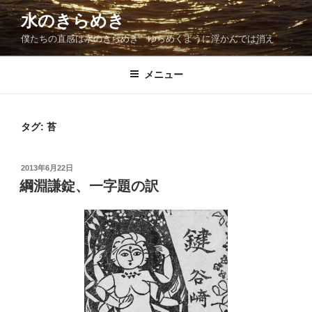
コ
水のきらめき
ン
僕たちの直感は水のきらめき ゆらめくように浮かんでは消え
テ
ン
ツ
メニュー
へ
ス
キ
タグ:
苔
ッ
プ
投
2013年6月22日
稿
綱淵謙錠、一字題の訳
日: