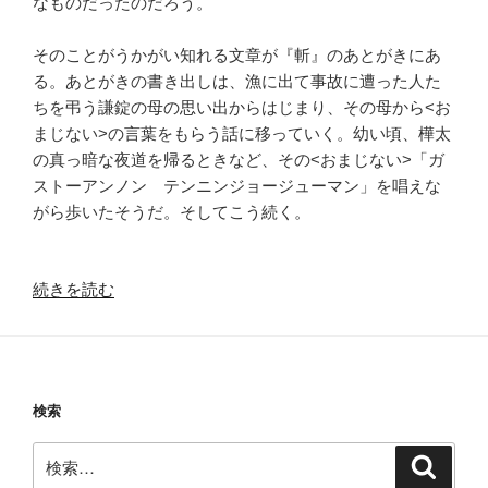
なものだったのだろう。
そのことがうかがい知れる文章が『斬』のあとがきにあ
る。あとがきの書き出しは、漁に出て事故に遭った人た
ちを弔う謙錠の母の思い出からはじまり、その母から<お
まじない>の言葉をもらう話に移っていく。幼い頃、樺太
の真っ暗な夜道を帰るときなど、その<おまじない>「ガ
ストーアンノン テンニンジョージューマン」を唱えな
がら歩いたそうだ。そしてこう続く。
“綱
続きを読む
淵
謙
錠、
一
検索
字
題
検
検
の
索
索: