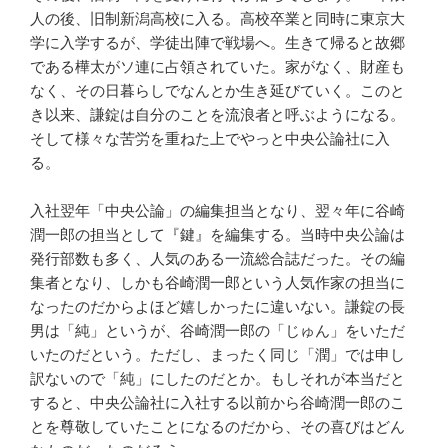
人の後、旧制新潟高校に入る。高校卒業と同時に東京大
学に入学するが、学徒出陣で戦場へ。生きて帰ると故郷
である樺太がソ連に占領されていた。家がなく、財産も
なく、その日暮らしでなんとか生き延びていく。このと
き以来、謙錠は自分のことを流浪者と呼ぶようになる。
そして様々な苦労を重ねた上でやっと中央公論社に入
る。
入社翌年「中央公論」の編集担当となり、翌々年に谷崎
潤一郎の担当として『鍵』を編集する。当時中央公論は
発行部数も多く、人気のある一流総合誌だった。その編
集者となり、しかも谷崎潤一郎という人気作家の担当に
なったのだからよほど嬉しかったに違いない。謙錠の長
男は「純」というが、谷崎潤一郎の「じゅん」をいただ
いたのだという。ただし、まったく同じ「潤」では申し
訳ないので「純」にしたのだとか。もしそれが本当だと
すると、中央公論社に入社する以前から谷崎潤一郎のこ
とを尊敬していたことになるのだから、その喜びはどん