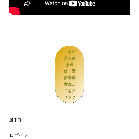
「水の
きらめ
き通
信」受
信希望
者はこ
こをク
リック
勝手口
ログイン