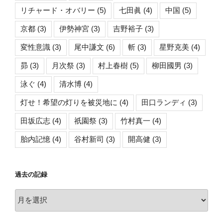
リチャード・オバリー
(5)
七田眞
(4)
中国
(5)
京都
(3)
伊勢神宮
(3)
吉野裕子
(3)
変性意識
(3)
尾中謙文
(6)
斬
(3)
星野克美
(4)
昴
(3)
月次祭
(3)
村上春樹
(5)
柳田國男
(3)
泳ぐ
(4)
清水博
(4)
灯せ！希望の灯りを被災地に
(4)
田口ランディ
(3)
田坂広志
(4)
祇園祭
(3)
竹村真一
(4)
胎内記憶
(4)
谷村新司
(3)
開高健
(3)
過去の記録
過
去
の