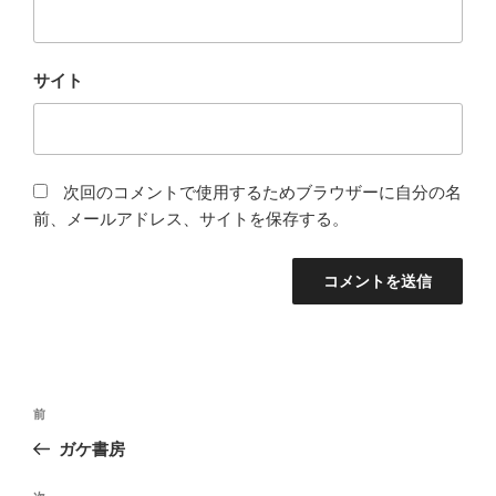
サイト
次回のコメントで使用するためブラウザーに自分の名
前、メールアドレス、サイトを保存する。
投
前
前
稿
の
ガケ書房
ナ
投
ビ
稿