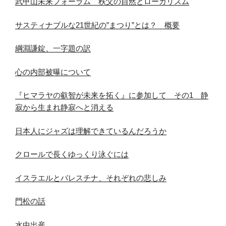
武甲山未来フォーラム 秩父の自然とローカリズム
サスティナブルな21世紀の”まつり”とは？ 概要
綱淵謙錠、一字題の訳
心の内部被曝について
『ヒマラヤの叡智が未来を拓く』に参加して その1 静
寂から生まれ静寂へと消える
日本人にジャズは理解できているんだろうか
クロールで長くゆっくり泳ぐには
イスラエルとパレスチナ、それぞれの悲しみ
門松の話
水中出産