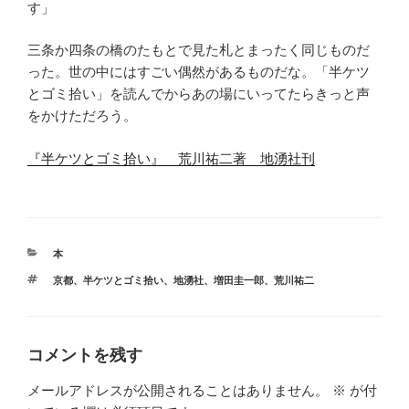
す」
三条か四条の橋のたもとで見た札とまったく同じものだ
った。世の中にはすごい偶然があるものだな。「半ケツ
とゴミ拾い」を読んでからあの場にいってたらきっと声
をかけただろう。
『半ケツとゴミ拾い』 荒川祐二著 地湧社刊
カ
本
テ
タ
京都
、
半ケツとゴミ拾い
、
地湧社
、
増田圭一郎
、
荒川祐二
ゴ
グ
リ
ー
コメントを残す
メールアドレスが公開されることはありません。
※
が付