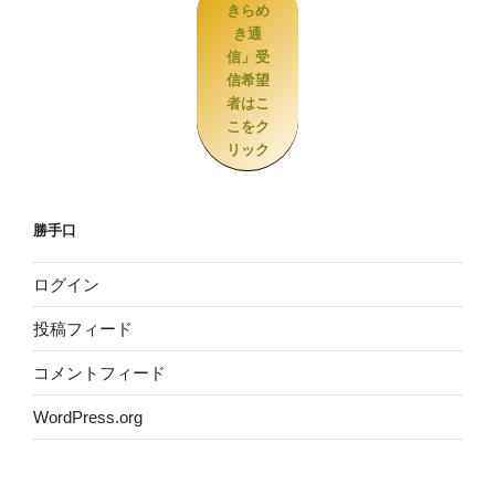
きらめ
き通
信」受
信希望
者はこ
こをク
リック
勝手口
ログイン
投稿フィード
コメントフィード
WordPress.org