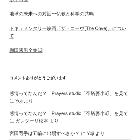
地球の未来への対話〜仏教と科学の共鳴
ドキュメンタリー映画「ザ・コーヴ(The Cove)」につい
て
柳田國男全集13
コメントありがとうございます
感情ってなんだ？ Prayers studio「卒塔婆小町」を見て
に
Yoji
より
感情ってなんだ？ Prayers studio「卒塔婆小町」を見て
に
ガンダーリ松本
より
宮田選手は五輪に出場すべきか？
に
Yoji
より