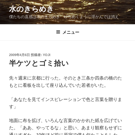
コ
水のきらめき
ン
僕たちの直感は水のきらめき ゆらめくように浮かんでは消え
テ
ン
ツ
メニュー
へ
ス
キ
投
2009年4月6日
投稿者:
YOJI
稿
ッ
半ケツとゴミ拾い
日:
プ
先々週末に京都に行った。そのとき三条か四条の橋のた
もとに看板を出して座り込んでいた若者がいた。
「あなたを見てインスピレーションで色と言葉を贈りま
す」
地面に布を拡げ、いろんな言葉のかかれた紙を広げてい
た。「ああ、やってるな」と思い、あまり観察もせずに
通りすぎた。10年ほど前に原宿で僕も似たことをした。