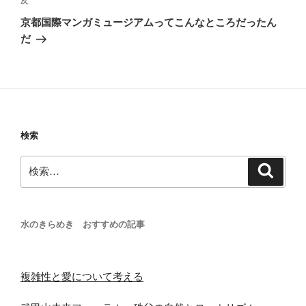
次
次
ゲ
の
京都国際マンガミュージアムってこんなところだったん
投
ー
だ
稿
シ
ョ
ン
検索
検
検
索
索:
水のきらめき おすすめの記事
複雑性と愛について考える