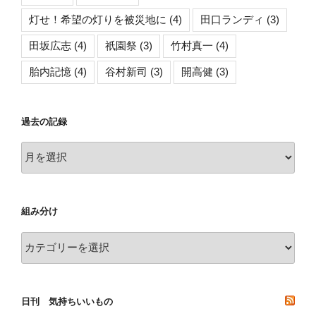
灯せ！希望の灯りを被災地に
(4)
田口ランディ
(3)
田坂広志
(4)
祇園祭
(3)
竹村真一
(4)
胎内記憶
(4)
谷村新司
(3)
開高健
(3)
過去の記録
過
去
の
記
組み分け
録
組
み
分
け
日刊 気持ちいいもの