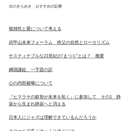
水のきらめき おすすめの記事
複雑性と愛について考える
武甲山未来フォーラム 秩父の自然とローカリズム
サスティナブルな21世紀の”まつり”とは？ 概要
綱淵謙錠、一字題の訳
心の内部被曝について
『ヒマラヤの叡智が未来を拓く』に参加して その1 静
寂から生まれ静寂へと消える
日本人にジャズは理解できているんだろうか
クロールで長くゆっくり泳ぐには