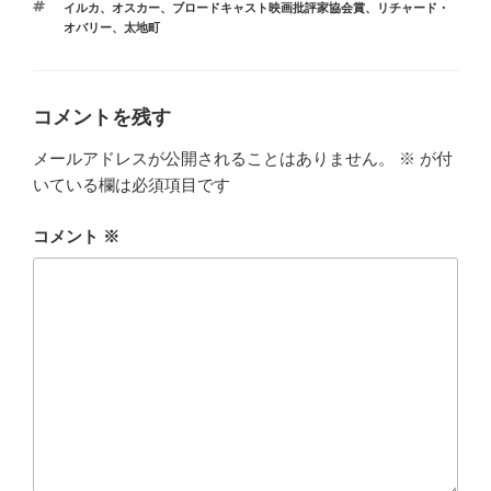
タ
イルカ
、
オスカー
、
ブロードキャスト映画批評家協会賞
、
リチャード・
ゴ
グ
オバリー
、
太地町
リ
ー
コメントを残す
メールアドレスが公開されることはありません。
※
が付
いている欄は必須項目です
コメント
※