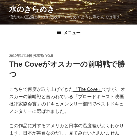
コ
水のきらめき
ン
僕たちの直感は水のきらめき ゆらめくように浮かんでは消え
テ
ン
ツ
メニュー
へ
ス
キ
投
2010年1月19日
投稿者:
YOJI
稿
ッ
The Coveがオスカーの前哨戦で勝
日:
プ
つ
こちらで何度か取り上げてきた
「The Cove」
ですが、オ
スカーの前哨戦と言われている「ブロードキャスト映画
批評家協会賞」のドキュメンタリー部門でベストドキュ
メンタリーに選ばれました。
この作品に対するアメリカと日本の温度差がよくわかり
ます。日本が舞台なのだし、見てみたいと思いません