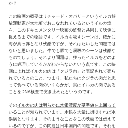
か？
この映画の概要はリチャード・オバリーというイルカ解
放運動家が太地町でおこなわれているというイルカ漁
を、このドキュメンタリー映画の監督と共同して映像に
捉えるまでの物語です。イルカを殺すシーンは、確かに
海が真っ赤となり残酷ですが、それはたいした問題では
ないと思いました。牛でも豚でも屠殺のシーンは残酷な
ものでしょう。それより問題は、獲ったイルカをどのよ
うに処理しているかがわからないという点です。この映
画によればイルカの肉は「クジラ肉」と表記されて売ら
れているとのこと。つまり、私たちはクジラの肉だと思
って食べている肉のいくらかが、実はイルカの肉である
ことをDNA検査で突き止めたというのです。
その
イルカの肉は明らかに水銀濃度が基準値を上回って
いる
ことが知られています。水銀を大量に摂取すれば水
俣病となります。そのようなことをこの映画では伝えて
いるのですが、この問題は日本国内の問題です。それを