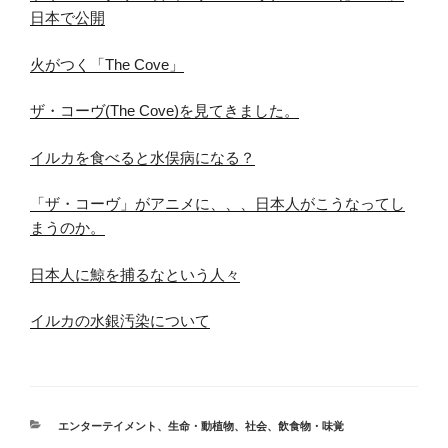
日本で公開
火がつく「The Cove」
ザ・コーヴ(The Cove)を見てきました。
イルカを食べると水俣病になる？
「ザ・コーヴ」がアニメに、、、日本人がこうなってし
まうのか。
日本人に鯨を捕るなという人々
イルカの水銀汚染について
カ
エンターテイメント
、
生命・動植物
、
社会
、
飲食物・味覚
テ