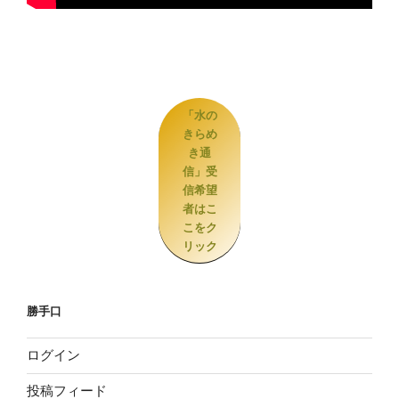
「水の
きらめ
き通
信」受
信希望
者はこ
こをク
リック
勝手口
ログイン
投稿フィード