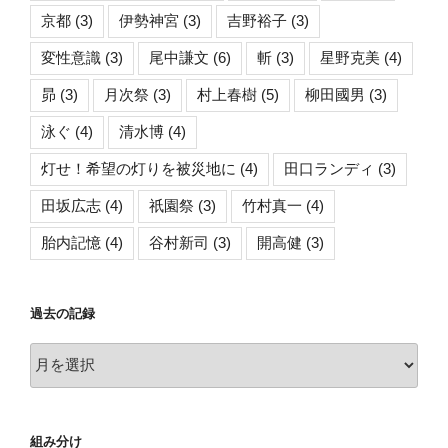
京都
(3)
伊勢神宮
(3)
吉野裕子
(3)
変性意識
(3)
尾中謙文
(6)
斬
(3)
星野克美
(4)
昴
(3)
月次祭
(3)
村上春樹
(5)
柳田國男
(3)
泳ぐ
(4)
清水博
(4)
灯せ！希望の灯りを被災地に
(4)
田口ランディ
(3)
田坂広志
(4)
祇園祭
(3)
竹村真一
(4)
胎内記憶
(4)
谷村新司
(3)
開高健
(3)
過去の記録
過
去
の
記
組み分け