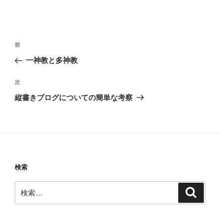
投
前
前
稿
の
一神教と多神教
ナ
投
ビ
稿
次
次
ゲ
の
縦書きブログについての簡単な考察
投
ー
稿
シ
ョ
ン
検索
検
検
索
索: