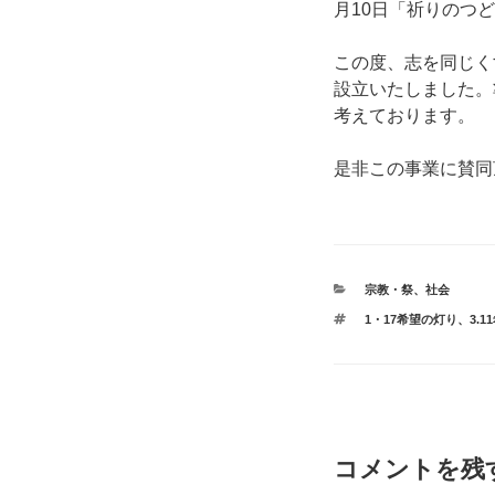
月10日「祈りのつ
この度、志を同じく
設立いたしました。
考えております。
是非この事業に賛同
カ
宗教・祭
、
社会
テ
タ
1・17希望の灯り
、
3.
ゴ
グ
リ
ー
コメントを残