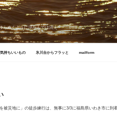
ゆらめくように浮かんでは消え
気持ちいいもの
氷川台からフラッと
mailform
い
を被災地に」の徒歩練行は、無事に3/3に福島県いわき市に到