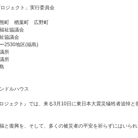
りプロジェクト」実行委員会
熊町 楢葉町 広野町
祉協議会
協議会
30地区(福島)
議所
議所
島
ドルハウス
りプロジェクト』では、来る3月10日に東日本大震災犠牲者追悼
福と復興を、そして、多くの被災者の平安を祈らずにはいられ