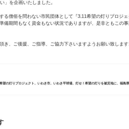
どい」を企画いたしました。
する僧俗を問わない市民団体として『3.11希望の灯りプロジ
準備期間もなく資金もない状況でありますが、是非ともこの事
頂き、ご後援、ご指導、ご協力下さいますようお願い致します
11希望の灯りプロジェクト
、
いわき市
、
いわき平球場
、
灯せ！希望の灯りを被災地に
、
福島
す