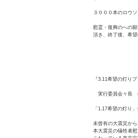
３０００本のロウソ
慰霊・復興のへの願
頂き、終了後、希望
『3.11希望の灯り
実行委員会々長 
「1.17希望の灯り
未曾有の大震災から
本大震災の犠牲者慰