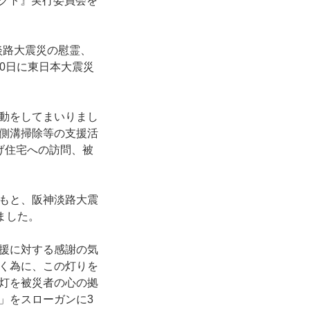
ェクト』実行委員会を
神淡路大震災の慰霊、
10日に東日本大震災
動をしてまいりまし
側溝掃除等の支援活
げ住宅への訪問、被
もと、阪神淡路大震
ました。
援に対する感謝の気
く為に、この灯りを
灯を被災者の心の拠
」をスローガンに3