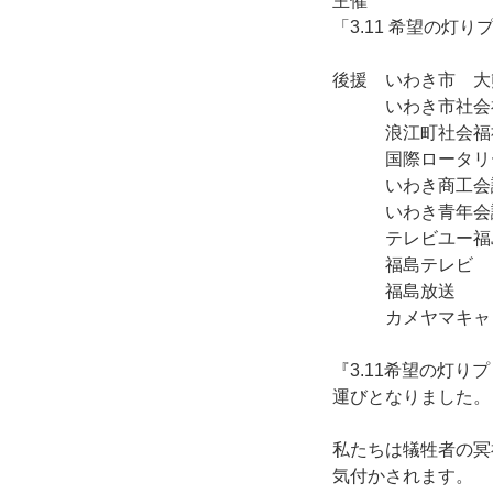
主催
「3.11 希望の灯
後援 いわき市 大
いわき市社会福
浪江町社会福祉
国際ロータリー25
いわき商工会
いわき青年会
テレビユー福
福島テレビ
福島放送
カメヤマキャン
『3.11希望の灯
運びとなりました。
私たちは犠牲者の冥
気付かされます。