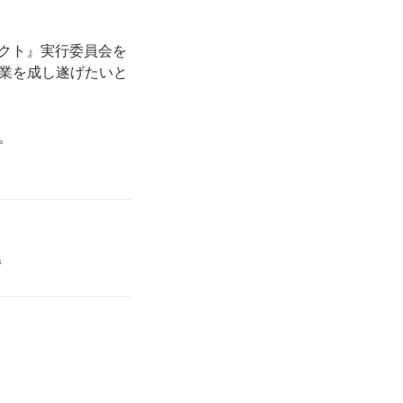
ェクト』実行委員会を
業を成し遂げたいと
。
県