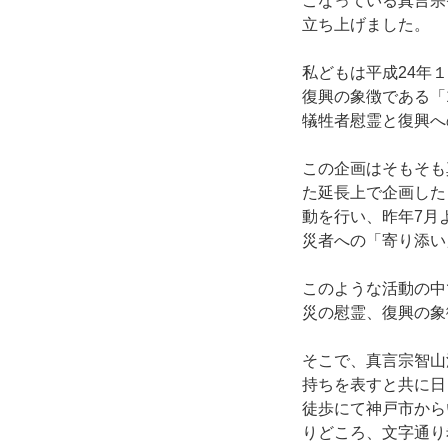
こなっている真言宗
立ち上げました。
私どもは平成24年１
復興の象徴である「
犠牲者慰霊と復興へ
この企画はそもそも
た延長上で企画した
動を行い、昨年7月
災者への「寄り添い
このような活動の中
災の慰霊、復興の象
そこで、真言宗智山
持ちを表すと共に日
徒歩にて神戸市から
りどころ、文字通り