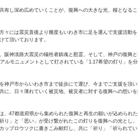
共有し深め広めていくことが、復興への大きな光、糧となるこ
方々には震災直後より幾度もいわき市に足を運んで支援活動を
けて頂いております。
、阪神淡路大震災の犠牲者鎮魂と慰霊、そして、神戸の復興と再
リアルモニュメントとして灯されている「1.17希望の灯り」を
を神戸市からいわき市まで徒歩にて運び、今までご支援を頂い
共に、日々薄れていく被災地、被災者に対する復興への想いを
り」は、47都道府県から集められた復興と再生の願いが込められ
祈り」と「思い」が受け繋がれたこの灯りを復興への光とし、
カップロウソクに書きこみ献灯し、共に「祈り」「祈られてい