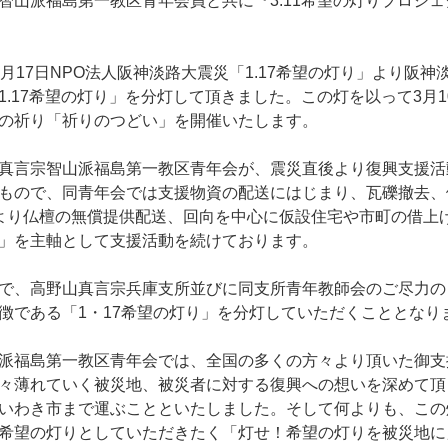
智山派福島第一教区青年会員と共に『3.11希望の灯りプロジ
月17日NPO法人阪神淡路大震災「1.17希望の灯り」より阪
1.17希望の灯り」を分灯して頂きました。この灯を以って3月
の祈り「祈りのつどい」を開催いたします。
真言宗智山派福島第一教区青年会が、震災直後より復興支援活
もので、同青年会では支援物資の配送にはじまり、瓦礫撤去、
より仏檀の無償提供配送、回向を中心に仮設住宅や市町の借上
」を主軸として支援活動を続けております。
で、高野山真言宗兵庫支所並びに同支所青年教師会のご尽力の
徴である「1・17希望の灯り」を分灯していただくこととなり
派福島第一教区青年会では、全国の多くの方々より頂いた御支
々薄れていく被災地、被災者に対する復興への想いを深めて頂
いわき市まで運ぶことといたしました。そして何よりも、この
希望の灯りとしていただきたく「灯せ！希望の灯りを被災地に