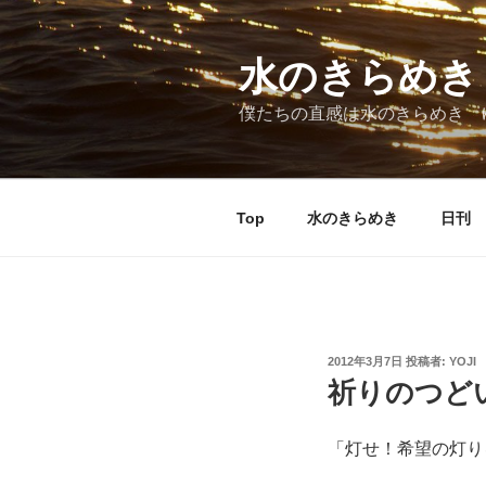
コ
ン
テ
水のきらめき
ン
僕たちの直感は水のきらめき 
ツ
へ
ス
キ
Top
水のきらめき
日刊 
ッ
プ
投
2012年3月7日
投稿者:
YOJI
稿
祈りのつど
日:
「灯せ！希望の灯り