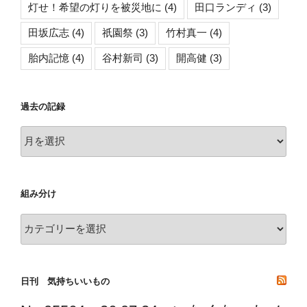
灯せ！希望の灯りを被災地に
(4)
田口ランディ
(3)
田坂広志
(4)
祇園祭
(3)
竹村真一
(4)
胎内記憶
(4)
谷村新司
(3)
開高健
(3)
過去の記録
過
去
の
記
組み分け
録
組
み
分
け
日刊 気持ちいいもの