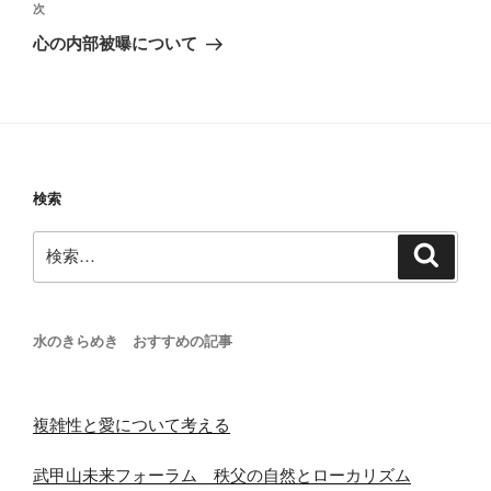
次
次
ー
の
シ
心の内部被曝について
投
ョ
稿
ン
検索
検
検
索
索:
水のきらめき おすすめの記事
複雑性と愛について考える
武甲山未来フォーラム 秩父の自然とローカリズム