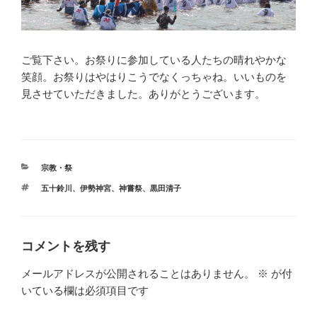
ご覧下さい。お祭りに参加している人たちの晴れやかな
笑顔。お祭りはやはりこうでなくっちゃね。いいものを
見させていただきました。ありがとうございます。
カ
宗教・祭
テ
タ
五十鈴川
、
伊勢神宮
、
神嘗祭
、
黒田清子
ゴ
グ
リ
ー
コメントを残す
メールアドレスが公開されることはありません。
※
が付
いている欄は必須項目です