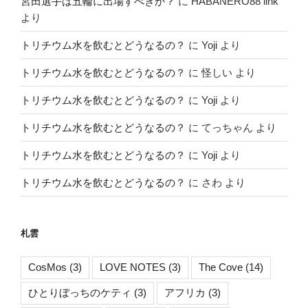
宮田選手は五輪に出場すべきか？
に
HABANERO88 link
より
トリチウム水を飲むとどうなるの？
に
Yoji
より
トリチウム水を飲むとどうなるの？
に
怪しい
より
トリチウム水を飲むとどうなるの？
に
Yoji
より
トリチウム水を飲むとどうなるの？
に
てっちゃん
より
トリチウム水を飲むとどうなるの？
に
Yoji
より
トリチウム水を飲むとどうなるの？
に
さわ
より
札雲
CosMos
(3)
LOVE NOTES
(3)
The Cove
(14)
ひとりぼっちのケティ
(3)
アフリカ
(3)