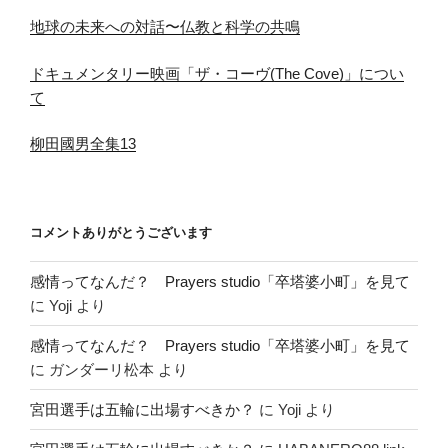
地球の未来への対話〜仏教と科学の共鳴
ドキュメンタリー映画「ザ・コーヴ(The Cove)」につい
て
柳田國男全集13
コメントありがとうございます
感情ってなんだ？ Prayers studio「卒塔婆小町」を見て
に
Yoji
より
感情ってなんだ？ Prayers studio「卒塔婆小町」を見て
に
ガンダーリ松本
より
宮田選手は五輪に出場すべきか？
に
Yoji
より