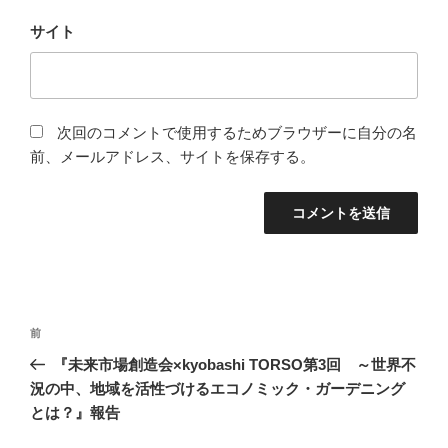
サイト
次回のコメントで使用するためブラウザーに自分の名
前、メールアドレス、サイトを保存する。
投
前
前
稿
の
『未来市場創造会×kyobashi TORSO第3回 ～世界不
ナ
投
況の中、地域を活性づけるエコノミック・ガーデニング
ビ
稿
とは？』報告
ゲ