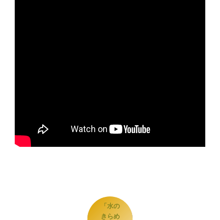
「水の
きらめ