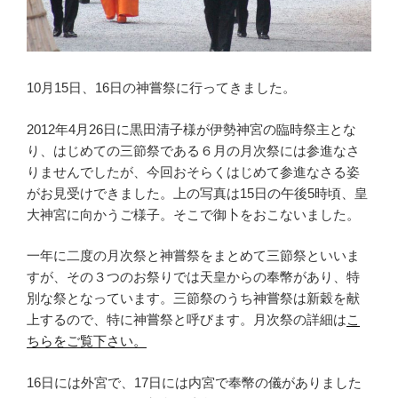
10月15日、16日の神嘗祭に行ってきました。
2012年4月26日に黒田清子様が伊勢神宮の臨時祭主とな
り、はじめての三節祭である６月の月次祭には参進なさ
りませんでしたが、今回おそらくはじめて参進なさる姿
がお見受けできました。上の写真は15日の午後5時頃、皇
大神宮に向かうご様子。そこで御卜をおこないました。
一年に二度の月次祭と神嘗祭をまとめて三節祭といいま
すが、その３つのお祭りでは天皇からの奉幣があり、特
別な祭となっています。三節祭のうち神嘗祭は新穀を献
上するので、特に神嘗祭と呼びます。月次祭の詳細は
こ
ちらをご覧下さい。
16日には外宮で、17日には内宮で奉幣の儀がありました