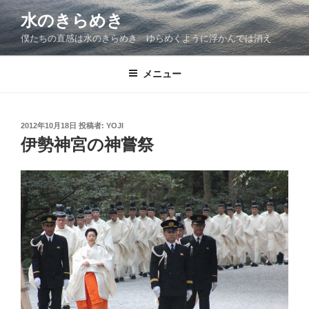
コ
水のきらめき
ン
僕たちの直感は水のきらめき ゆらめくように浮かんでは消え
テ
ン
ツ
メニュー
へ
ス
キ
投
2012年10月18日
投稿者:
YOJI
稿
ッ
伊勢神宮の神嘗祭
日:
プ