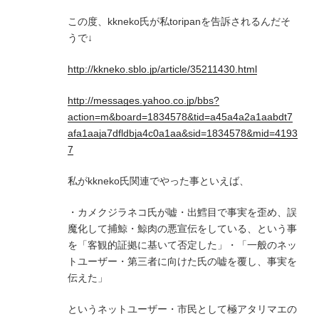
この度、kkneko氏が私toripanを告訴されるんだそ
うで↓
http://kkneko.sblo.jp/article/35211430.html
http://messages.yahoo.co.jp/bbs?
action=m&board=1834578&tid=a45a4a2a1aabdt7
afa1aaja7dfldbja4c0a1aa&sid=1834578&mid=4193
7
私がkkneko氏関連でやった事といえば、
・カメクジラネコ氏が嘘・出鱈目で事実を歪め、誤
魔化して捕鯨・鯨肉の悪宣伝をしている、という事
を「客観的証拠に基いて否定した」・「一般のネッ
トユーザー・第三者に向けた氏の嘘を覆し、事実を
伝えた」
というネットユーザー・市民として極アタリマエの