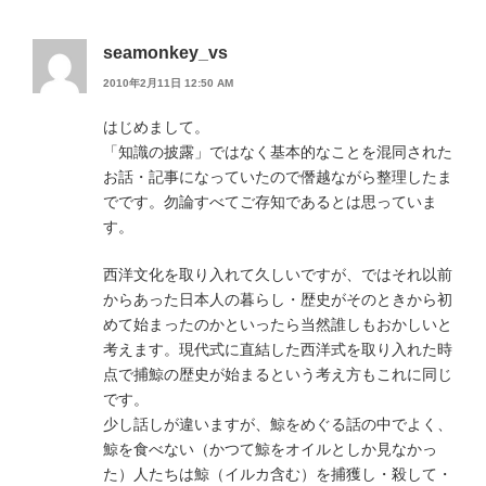
seamonkey_vs
2010年2月11日 12:50 AM
はじめまして。
「知識の披露」ではなく基本的なことを混同された
お話・記事になっていたので僭越ながら整理したま
でです。勿論すべてご存知であるとは思っていま
す。
西洋文化を取り入れて久しいですが、ではそれ以前
からあった日本人の暮らし・歴史がそのときから初
めて始まったのかといったら当然誰しもおかしいと
考えます。現代式に直結した西洋式を取り入れた時
点で捕鯨の歴史が始まるという考え方もこれに同じ
です。
少し話しが違いますが、鯨をめぐる話の中でよく、
鯨を食べない（かつて鯨をオイルとしか見なかっ
た）人たちは鯨（イルカ含む）を捕獲し・殺して・