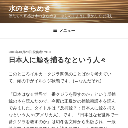
コ
水のきらめき
ン
僕たちの直感は水のきらめき ゆらめくように浮かんでは消え
テ
ン
ツ
メニュー
へ
ス
キ
投
2009年10月29日
投稿者:
YOJI
稿
ッ
日本人に鯨を捕るなという人々
日:
プ
このところイルカ・クジラ関係のことばかり考えてい
て、頭の中がイルクジ状態です。(←なんだそれ)
「日本はなぜ世界で一番クジラを殺すのか」という反捕
鯨の本を読んだので、今度は正反対の捕鯨擁護本を読ん
でみました。タイトルは『反捕鯨？：日本人に鯨を捕る
なという人々(アメリカ人)』です。『日本はなぜ世界で一
番クジラを殺すのか』は幻冬舎文庫から出版され、一般