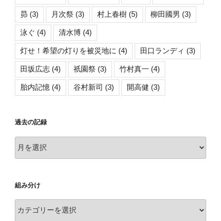
昴
(3)
月次祭
(3)
村上春樹
(5)
柳田國男
(3)
泳ぐ
(4)
清水博
(4)
灯せ！希望の灯りを被災地に
(4)
田口ランディ
(3)
田坂広志
(4)
祇園祭
(3)
竹村真一
(4)
胎内記憶
(4)
谷村新司
(3)
開高健
(3)
過去の記録
過
去
の
記
組み分け
録
組
み