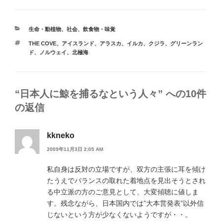
カ
生命・動植物
、
社会
、
飲食物・味覚
テ
タ
THE COVE
、
アイスランド
、
アラスカ
、
イルカ
、
クジラ
、
グリーンラン
ゴ
グ
ド
、
ノルウェイ
、
北極海
リ
ー
“日本人に鯨を捕るなという人々” への10件
の返信
kkneko
2009年11月3日 2:05 AM
私自身は反対の立場ですが、双方の主張に耳を傾け
たうえでバランスの取れた着地点を見出そうとされ
る中立派の方のご意見として、大変傾聴に値しま
す。残念ながら、日本国内では”大本営発表”以外信
じないという方が少なくないようですが・・。