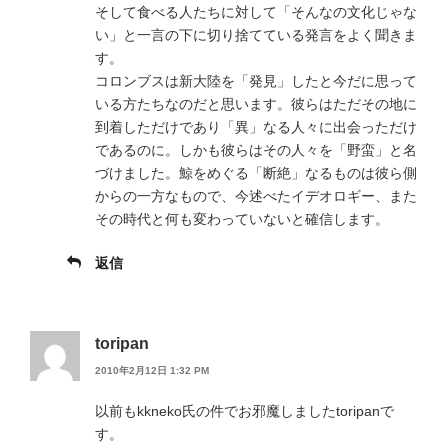
そして食べる人たちに対して「そんなの文化じゃな
い」と一言の下に切り捨てている発言をよく聞きま
す。
コロンブスは新大陸を「発見」したと今だに思って
いる方たちなのだと思います。彼らはただその地に
到着しただけであり「異」なる人々に出会っただけ
であるのに。しかも彼らはその人々を「野蛮」と名
づけました。鯨をめぐる「断絶」なるものは彼ら側
からの一方なもので、今述べたイデオロギー、また
その時代と何も変わっていないと確信します。
返信
toripan
2010年2月12日 1:32 PM
以前もkkneko氏の件でお邪魔しましたtoripanで
す。