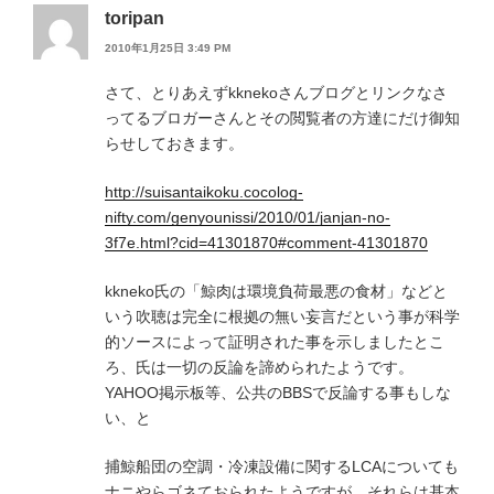
toripan
2010年1月25日 3:49 PM
さて、とりあえずkknekoさんブログとリンクなさ
ってるブロガーさんとその閲覧者の方達にだけ御知
らせしておきます。
http://suisantaikoku.cocolog-
nifty.com/genyounissi/2010/01/janjan-no-
3f7e.html?cid=41301870#comment-41301870
kkneko氏の「鯨肉は環境負荷最悪の食材」などと
いう吹聴は完全に根拠の無い妄言だという事が科学
的ソースによって証明された事を示しましたとこ
ろ、氏は一切の反論を諦められたようです。
YAHOO掲示板等、公共のBBSで反論する事もしな
い、と
捕鯨船団の空調・冷凍設備に関するLCAについても
ナニやらゴネておられたようですが、それらは基本