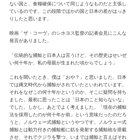
ない国と、食糧確保について同じようなものだと主張し
ているのです。この段階でほかの国と日本の差がはっき
りしたと思います。
映画「ザ・コーヴ」のシホヨス監督の記者会見にこんな
発言がありました。
「伝統的な捕鯨と日本人は言うけど、その歴史はせいぜ
い何十年か、私の母親が生まれた頃からでしょう」
これを聞いたとき、僕は「おや？」と思いました。日本
では縄文時代から捕鯨がされていたといわれています。
それをなぜこの何十年かというのか、そこに疑問を持ち
ました。最初に思ったことは「日本のこと知らないな」
でした。しかし、あとでよく考えました。「現在の捕鯨
法を採用したのが何十年か前」という意味だったのだろ
うと。ノルウェー式捕鯨というやつです。ノルウェー式
捕鯨とは動力付きの捕鯨船に銛を発射する捕鯨砲を搭載
させ、それでクジラを撃つ、いまでは捕鯨と言えばそれ