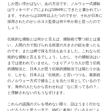
しか思い浮かばない、あの方法です。ノルウェー式捕鯨
はウィキペディアによれば1864年にできたと書かれてい
ます。それからは100年以上たつのですが、それが日本に
採用されたのがシホヨス監督は何十年か前と思ったので
しょう。
伝統的な捕鯨とは何かと言えば、捕鯨砲で撃つ銛とは違
い、人間の力で投げられる程度の大きさの銛を使ったも
のです。または網で採る方法もありました。これなら伝
統的な捕鯨と言えるでしょう。しかし、その捕鯨法はい
までは使われていません。つまりアメリカ人が思う伝統
的捕鯨法と、日本人が思う伝統的捕鯨法では隔たりがあ
り、しかも、日本人は「伝統的」と言いつつも、最新鋭
のノルウェー方式で捕ることを当たり前としているので
す。海外の人たちから言わせれば「なに言ってるの？」
と理解されないのもうなずけます。
これらの認識のズレを埋めない限り、話はうまく行かな
いだろうなと思う一方で、IWCに参加している人がこん