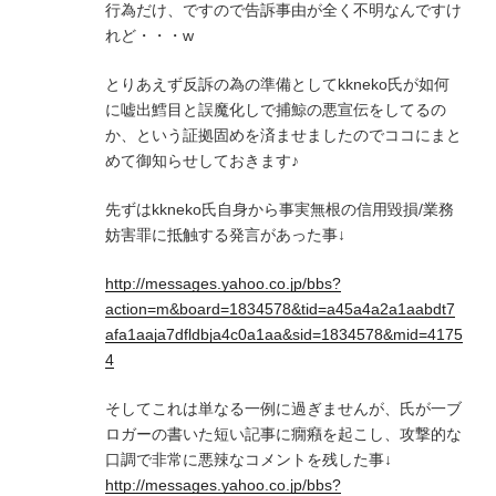
行為だけ、ですので告訴事由が全く不明なんですけ
れど・・・w
とりあえず反訴の為の準備としてkkneko氏が如何
に嘘出鱈目と誤魔化しで捕鯨の悪宣伝をしてるの
か、という証拠固めを済ませましたのでココにまと
めて御知らせしておきます♪
先ずはkkneko氏自身から事実無根の信用毀損/業務
妨害罪に抵触する発言があった事↓
http://messages.yahoo.co.jp/bbs?
action=m&board=1834578&tid=a45a4a2a1aabdt7
afa1aaja7dfldbja4c0a1aa&sid=1834578&mid=4175
4
そしてこれは単なる一例に過ぎませんが、氏が一ブ
ロガーの書いた短い記事に癇癪を起こし、攻撃的な
口調で非常に悪辣なコメントを残した事↓
http://messages.yahoo.co.jp/bbs?