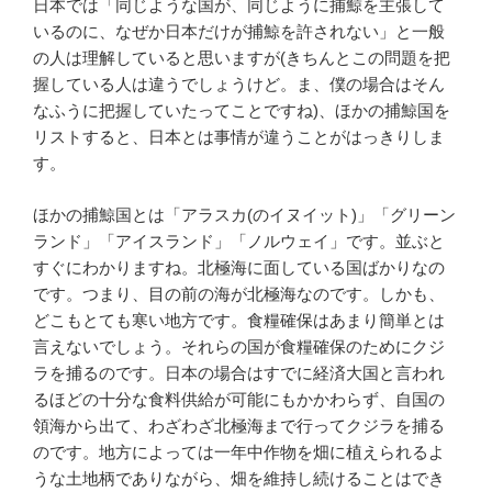
日本では「同じような国が、同じように捕鯨を主張して
いるのに、なぜか日本だけが捕鯨を許されない」と一般
の人は理解していると思いますが(きちんとこの問題を把
握している人は違うでしょうけど。ま、僕の場合はそん
なふうに把握していたってことですね)、ほかの捕鯨国を
リストすると、日本とは事情が違うことがはっきりしま
す。
ほかの捕鯨国とは「アラスカ(のイヌイット)」「グリーン
ランド」「アイスランド」「ノルウェイ」です。並ぶと
すぐにわかりますね。北極海に面している国ばかりなの
です。つまり、目の前の海が北極海なのです。しかも、
どこもとても寒い地方です。食糧確保はあまり簡単とは
言えないでしょう。それらの国が食糧確保のためにクジ
ラを捕るのです。日本の場合はすでに経済大国と言われ
るほどの十分な食料供給が可能にもかかわらず、自国の
領海から出て、わざわざ北極海まで行ってクジラを捕る
のです。地方によっては一年中作物を畑に植えられるよ
うな土地柄でありながら、畑を維持し続けることはでき