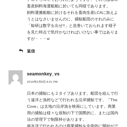
畜産飼料海運船舶に於いても同様であります。
飼料運搬船舶に於けるそれを畜肉生産LCAに加えよ
うとはなさいませんのに、捕鯨船団のそれのみに
「鯨研は数字を出せ!!」と息巻いておられます様子
を見た時点で気付かなければいけない事ではありま
すが・・・w
返信
seamonkey_vs
2010年2月8日 8:01 PM
日本の捕鯨にも２タイプあります。船団を組んで行
う遠洋と漁村などで行われる沿岸捕鯨です。『The
Cove』は太地の沿岸漁を映画にしています。商業
用の捕鯨は様々な規制の下で国際的に、または国内
法の管理下で制限枠があります。
南氷洋で行われるのは商業捕鯨を全面的に開始がで