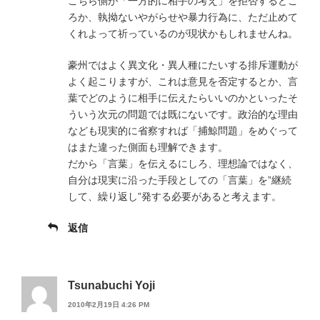
こちら側が「一方的に相手の考え」を拒否するどこ
ろか、執拗ないやがらせや暴力行為に、ただ止めて
くれよって祈っているのが現状かもしれませんね。
豪州ではよく異文化・異人種にたいする排斥運動が
よく起こりますが、これは意見を否定するとか、言
葉でどのように相手に伝えたらいいのかといったそ
ういう次元の問題では既にないです。政治的な理由
なども現実的に省察すれば「捕鯨問題」をめぐって
はまた違った側面も理解できます。
だから「言葉」を伝えるにしろ、理想論ではなく、
自分は現実に沿った手段としての「言葉」を”継続
して、繰り返し”発する必要があると考えます。
返信
Tsunabuchi Yoji
2010年2月19日 4:26 PM