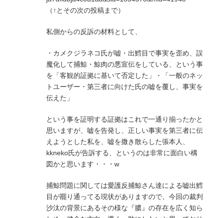
（↑とその次の投稿まで）
私側からの反訴の材料として、
・カメクジラネコ氏が嘘・出鱈目で事実を歪め、誤
魔化して捕鯨・鯨肉の悪宣伝をしている、という事
を「客観的証拠に基いて否定した」・「一般のネッ
トユーザー・第三者に向けた氏の嘘を覆し、事実を
伝えた」
という事を証明する証拠はこれで一通り揃ったかと
思いますが、嘘を告発し、正しい事実を第三者に伝
えようとした私を、嘘を撒き散らした張本人、
kkneko氏が告訴する、というのは非常に面白い構
図かと思います・・・w
捕鯨問題に関しては愛護反捕鯨さん達による嘘出鱈
目が罷り通ってる現状がありますので、今回の裁判
沙汰の背景にあるその様な『膿』の存在を広く知ら