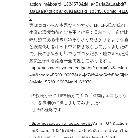
action=m&board=1834578&tid=a45a4a2a1aabdt7
afa1aaja7dfldbja4c0a1aa&sid=1834578&mid=4116
9
実はココからが本題なんですが、kkneko氏が鯨肉
生産の環境負荷だけを不当に高く見積もり、逆に比
較対照である牛肉LCAを小さく見せかけるような嘘
と誤魔化しをネット中に撒き散らしておりましたの
で、氏のまやかし㌧でもブログ記事・嘘で固めた捕
鯨悪宣伝を各論逐一全て覆してあります↓。
http://messages.yahoo.co.jp/bbs
?.mm=GN&action
=m&board=552019607&tid=ja7dfa4ha5afa58a5ijdd
8n&sid=552019607&mid=62970
↑の投稿から全18投稿分で氏の「鯨肉はエコじゃな
い」を事細かに潰しましてみました♪
↓はその概略です。
http://messages.yahoo.co.jp/bbs
?.mm=GN&action
=m&board=1834578&tid=a45a4a2a1aabdt7afa1aa
ja7dfldbja4c0a1aa&sid=1834578&mid=41948