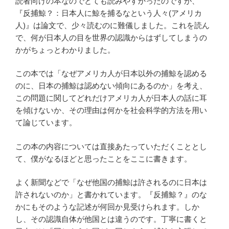
読者向けの本なのでとても読みやすかったのですが、
『反捕鯨？：日本人に鯨を捕るなという人々(アメリカ
人)』は論文で、少々読むのに難儀しました。これを読ん
で、何が日本人の目を世界の認識からはずしてしまうの
かがちょっとわかりました。
この本では「なぜアメリカ人が日本以外の捕鯨を認める
のに、日本の捕鯨は認めない傾向にあるのか」を考え、
この問題に関してどれだけアメリカ人が日本人の話に耳
を傾けないか、その理由は何かを社会科学的方法を用い
て論じています。
この本の内容については直接あたっていただくこととし
て、僕がなるほどと思ったことをここに書きます。
よく新聞などで「なぜ他国の捕鯨は許されるのに日本は
許されないのか」と書かれています。『反捕鯨？』のな
かにもそのような記述が何回か見受けられます。しか
し、その認識自体が他国とは違うのです。丁寧に書くと