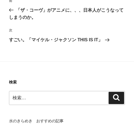
前
前
稿
の
「ザ・コーヴ」がアニメに、、、日本人がこうなって
ナ
投
しまうのか。
ビ
稿
ゲ
次
次
の
ー
すごい。「マイケル・ジャクソン THIS IS IT」
投
シ
稿
ョ
ン
検索
検
検
索
索:
水のきらめき おすすめの記事