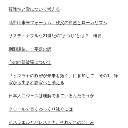
複雑性と愛について考える
武甲山未来フォーラム 秩父の自然とローカリズム
サスティナブルな21世紀の”まつり”とは？ 概要
綱淵謙錠、一字題の訳
心の内部被曝について
『ヒマラヤの叡智が未来を拓く』に参加して その1 静
寂から生まれ静寂へと消える
日本人にジャズは理解できているんだろうか
クロールで長くゆっくり泳ぐには
イスラエルとパレスチナ、それぞれの悲しみ