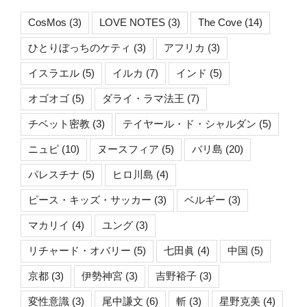
CosMos
(3)
LOVE NOTES
(3)
The Cove
(14)
ひとりぼっちのケティ
(3)
アフリカ
(3)
イスラエル
(5)
イルカ
(7)
インド
(5)
オゴオゴ
(5)
ダライ・ラマ法王
(7)
チベット密教
(3)
テイヤール・ド・シャルダン
(5)
ニュピ
(10)
ヌースフィア
(5)
バリ島
(20)
パレスチナ
(5)
ヒロ川島
(4)
ピース・キッズ・サッカー
(3)
ベルギー
(3)
マカリイ
(4)
ユング
(3)
リチャード・オバリー
(5)
七田眞
(4)
中国
(5)
京都
(3)
伊勢神宮
(3)
吉野裕子
(3)
変性意識
(3)
尾中謙文
(6)
斬
(3)
星野克美
(4)