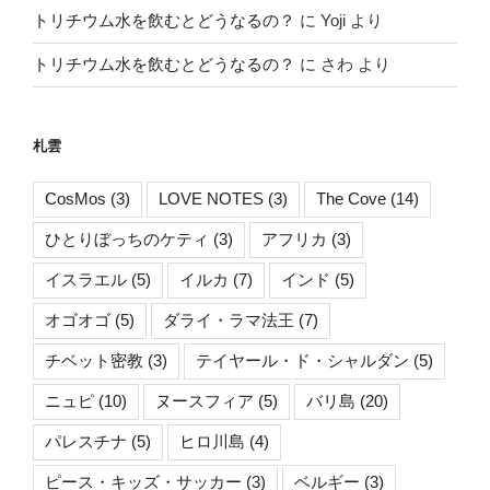
トリチウム水を飲むとどうなるの？
に
Yoji
より
トリチウム水を飲むとどうなるの？
に
さわ
より
札雲
CosMos
(3)
LOVE NOTES
(3)
The Cove
(14)
ひとりぼっちのケティ
(3)
アフリカ
(3)
イスラエル
(5)
イルカ
(7)
インド
(5)
オゴオゴ
(5)
ダライ・ラマ法王
(7)
チベット密教
(3)
テイヤール・ド・シャルダン
(5)
ニュピ
(10)
ヌースフィア
(5)
バリ島
(20)
パレスチナ
(5)
ヒロ川島
(4)
ピース・キッズ・サッカー
(3)
ベルギー
(3)