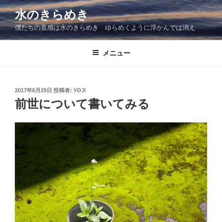
コ
水のきらめき
ン
僕たちの直感は水のきらめき ゆらめくように浮かんでは消え
テ
ン
ツ
メニュー
へ
ス
キ
投
2017年6月29日
投稿者:
YOJI
稿
ッ
前世について書いてみる
日:
プ