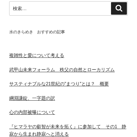
検
検
索
索:
水のきらめき おすすめの記事
複雑性と愛について考える
武甲山未来フォーラム 秩父の自然とローカリズム
サスティナブルな21世紀の”まつり”とは？ 概要
綱淵謙錠、一字題の訳
心の内部被曝について
『ヒマラヤの叡智が未来を拓く』に参加して その1 静
寂から生まれ静寂へと消える