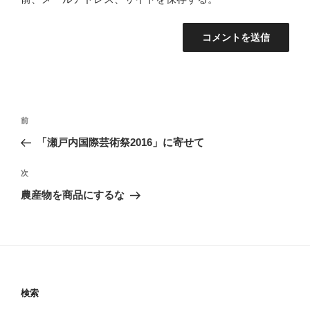
投
前
前
稿
の
「瀬戸内国際芸術祭2016」に寄せて
ナ
投
ビ
稿
次
次
ゲ
の
農産物を商品にするな
投
ー
稿
シ
ョ
ン
検索