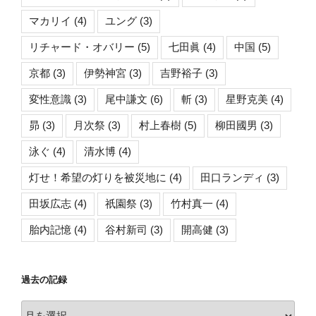
マカリイ
(4)
ユング
(3)
リチャード・オバリー
(5)
七田眞
(4)
中国
(5)
京都
(3)
伊勢神宮
(3)
吉野裕子
(3)
変性意識
(3)
尾中謙文
(6)
斬
(3)
星野克美
(4)
昴
(3)
月次祭
(3)
村上春樹
(5)
柳田國男
(3)
泳ぐ
(4)
清水博
(4)
灯せ！希望の灯りを被災地に
(4)
田口ランディ
(3)
田坂広志
(4)
祇園祭
(3)
竹村真一
(4)
胎内記憶
(4)
谷村新司
(3)
開高健
(3)
過去の記録
過