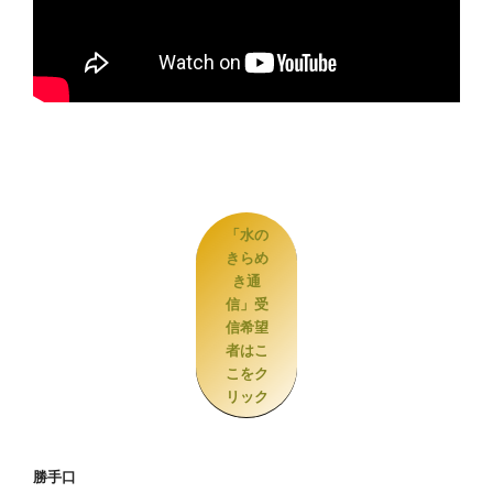
「水の
きらめ
き通
信」受
信希望
者はこ
こをク
リック
勝手口