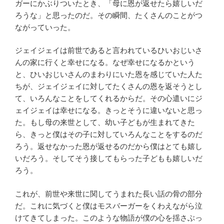
ガーにかぶりついたとき、「母に恩が返せたら嬉しいだ
ろうな」と思ったのだ。その瞬間、たくさんのことがつ
ながっていった。
ジェイジェイは前世であると言われているひいおじいさ
んの家に行くと幸せになる。なぜ幸せになるかという
と、ひいおじいさんのまわりにいた恩を感じていた人た
ちが、ジェイジェイに対してたくさんの恩を返そうとし
て、いろんなことをしてくれるからだ。その心遣いにジ
ェイジェイは幸せになる。きっとそうに違いないと思っ
た。もし母の来世として、幼い子どもが生まれてきた
ら、きっと僕はその子に対していろんなことをするのだ
ろう。返せなかった恩が返せるのだから僕はとても嬉し
いだろう。そしてそう接してもらった子どもも嬉しいだ
ろう。
これが、前世や来世に関してうまれた長い話の骨の部分
だ。これに気づくと僕はモスバーガーをくわえながら泣
けてきてしまった。このような物語が僕の心を揺さぶっ