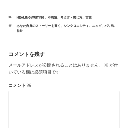
カ
HEALINGWRITING
、
不思議
、
考え方・感じ方
、
言葉
テ
タ
あなた自身のストーリーを書く
、
シンクロニシティ
、
ニュピ
、
バリ島
、
ゴ
グ
前世
リ
ー
コメントを残す
メールアドレスが公開されることはありません。
※
が付
いている欄は必須項目です
コメント
※