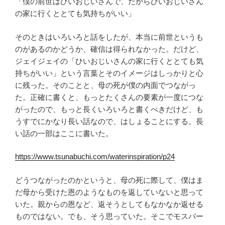
「僕の前世はひいおじいさんで、だからひいおじいさん
の家に行くととても気持ちがいい」
そのときはいろいろと話をしたが、本当に前世というも
のがあるのかどうか、確信は得られなかった。だけど、
ジェイジェイの「ひいおじいさんの家に行くととても気
持ちがいい」という言葉とそのイメージはしっかりと心
に残った。そのことと、母の死が僕の内面でつながっ
た。正確に書くと、もっとたくさんの要素が一度につな
がったので、もっと長くいろいろと書くべきだけど、も
うすでにかなり長い話なので、はしょることにする。長
い話の一部はここに書いた。
https://www.tsunabuchi.com/waterinspiration/p24
どうつながったのかというと、母の死に際して、僕はま
だ母から受けた恩のようなものを返していないと思って
いた。親からの恩など、返そうとしてもなかなか返せる
ものではない。でも、そう思っていた。そこでモスバー