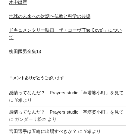
水中出産
地球の未来への対話〜仏教と科学の共鳴
ドキュメンタリー映画「ザ・コーヴ(The Cove)」につい
て
柳田國男全集13
コメントありがとうございます
感情ってなんだ？ Prayers studio「卒塔婆小町」を見て
に
Yoji
より
感情ってなんだ？ Prayers studio「卒塔婆小町」を見て
に
ガンダーリ松本
より
宮田選手は五輪に出場すべきか？
に
Yoji
より