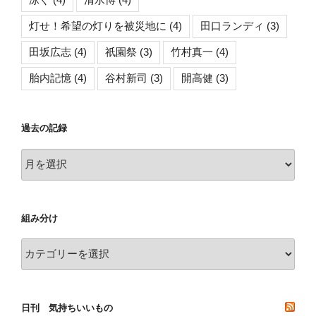
灯せ！希望の灯りを被災地に
(4)
田口ランディ
(3)
田坂広志
(4)
祇園祭
(3)
竹村真一
(4)
胎内記憶
(4)
谷村新司
(3)
開高健
(3)
過去の記録
過
去
の
記
組み分け
録
組
み
分
け
日刊 気持ちいいもの