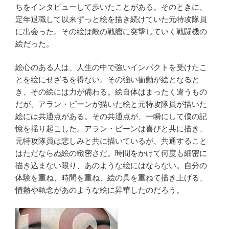
ちをインタビューして歩いたことがある。そのときに、
定年退職して以来ずっと絵を描き続けていた元特攻隊員
に出会った。その絵は敵の戦艦に突撃していく戦闘機の
絵だった。
絵心のある人は、人生の中で強いインパクトを受けたこ
とを絵にせざるを得ない。その強い衝動が絵となると
き、その絵には力が備わる。絵自体はまったく違うもの
だが、アラン・ビーンが描いた絵と元特攻隊員が描いた
絵には共通点がある。その共通点が、一瞬にして僕の記
憶を揺り起こした。アラン・ビーンは喜びと共に描き、
元特攻隊員は悲しみと共に描いているが、共通すること
はただならぬ絵の緻密さだ。時間をかけて何度も細密に
描き込まない限り、あのような絵にはならない。自分の
体験を重ね、時間を重ね、絵の具を重ねて描き上げる、
情熱や執念があのような絵に昇華したのだろう。