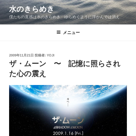
コ
水のきらめき
ン
僕たちの直感は水のきらめき ゆらめくように浮かんでは消え
テ
ン
ツ
メニュー
へ
ス
キ
投
2009年11月21日
投稿者:
YOJI
稿
ッ
ザ・ムーン 〜 記憶に照らされ
日:
プ
た心の震え