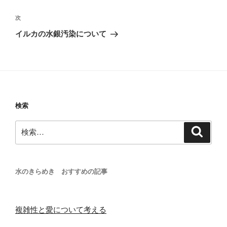
ナ
投
ビ
稿
次
次
ゲ
の
イルカの水銀汚染について
投
ー
稿
シ
ョ
ン
検索
検
検
索
索:
水のきらめき おすすめの記事
複雑性と愛について考える