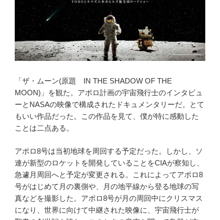
「ザ・ムーン(原題 IN THE SHADOW OF THE
MOON)」を観た。アポロ計画の宇宙飛行士のインタビュ
ーとNASAの映像で構成されたドキュメンタリーだ。とて
もいい作品だった。この作品を見て、僕が特に感動した
ことは二点ある。
アポロ8号は当初地球を周回する予定だった。しかし、ソ
連が新型のロケットを開発していることをCIAが察知し、
急遽月周回へと予定が変更される。これによってアポロ8
号がはじめて月の裏側や、月の地平線から登る地球の写
真などを撮影した。アポロ8号が月の周回中にクリスマス
になり、世界に向けて中継された映像に、宇宙飛行士が