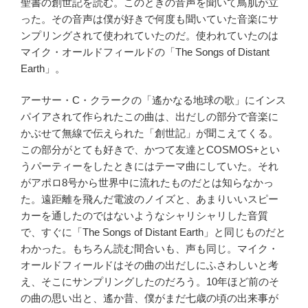
聖書の創世記を読む。このときの音声を聞いて鳥肌が立
った。その音声は僕が好きで何度も聞いていた音楽にサ
ンプリングされて使われていたのだ。使われていたのは
マイク・オールドフィールドの「The Songs of Distant
Earth」。
アーサー・C・クラークの「遙かなる地球の歌」にインス
パイアされて作られたこの曲は、出だしの部分で音楽に
かぶせて無線で伝えられた「創世記」が聞こえてくる。
この部分がとても好きで、かつて友達とCOSMOS+とい
うパーティーをしたときにはテーマ曲にしていた。それ
がアポロ8号から世界中に流れたものだとは知らなかっ
た。遠距離を飛んだ電波のノイズと、あまりいいスピー
カーを通したのではないようなシャリシャリした音質
で、すぐに「The Songs of Distant Earth」と同じものだと
わかった。もちろん読む間合いも、声も同じ。マイク・
オールドフィールドはその曲の出だしにふさわしいと考
え、そこにサンプリングしたのだろう。10年ほど前のそ
の曲の思い出と、遙か昔、僕がまだ七歳の頃の出来事が