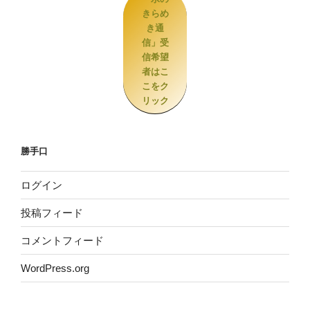
きらめ
き通
信」受
信希望
者はこ
こをク
リック
勝手口
ログイン
投稿フィード
コメントフィード
WordPress.org