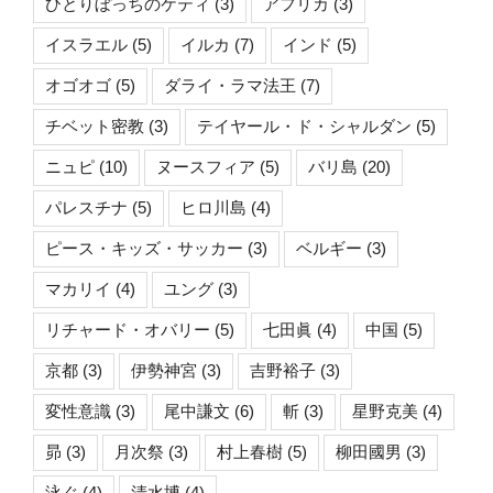
ひとりぼっちのケティ
(3)
アフリカ
(3)
イスラエル
(5)
イルカ
(7)
インド
(5)
オゴオゴ
(5)
ダライ・ラマ法王
(7)
チベット密教
(3)
テイヤール・ド・シャルダン
(5)
ニュピ
(10)
ヌースフィア
(5)
バリ島
(20)
パレスチナ
(5)
ヒロ川島
(4)
ピース・キッズ・サッカー
(3)
ベルギー
(3)
マカリイ
(4)
ユング
(3)
リチャード・オバリー
(5)
七田眞
(4)
中国
(5)
京都
(3)
伊勢神宮
(3)
吉野裕子
(3)
変性意識
(3)
尾中謙文
(6)
斬
(3)
星野克美
(4)
昴
(3)
月次祭
(3)
村上春樹
(5)
柳田國男
(3)
泳ぐ
(4)
清水博
(4)