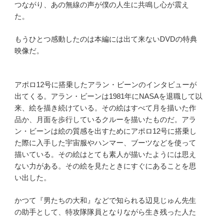
つながり、あの無線の声が僕の人生に共鳴し心が震え
た。
もうひとつ感動したのは本編には出て来ないDVDの特典
映像だ。
アポロ12号に搭乗したアラン・ビーンのインタビューが
出てくる。アラン・ビーンは1981年にNASAを退職して以
来、絵を描き続けている。その絵はすべて月を描いた作
品か、月面を歩行しているクルーを描いたものだ。アラ
ン・ビーンは絵の質感を出すためにアポロ12号に搭乗し
た際に入手した宇宙服やハンマー、ブーツなどを使って
描いている。その絵はとても素人が描いたようには思え
ない力がある。その絵を見たときにすぐにあることを思
い出した。
かつて『男たちの大和』などで知られる辺見じゅん先生
の助手として、特攻隊隊員となりながら生き残った人た