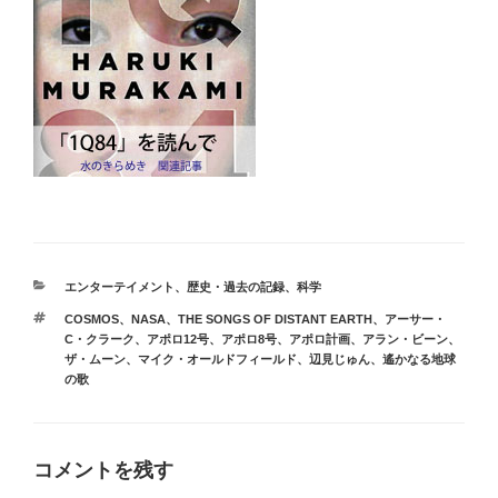
カ
エンターテイメント
、
歴史・過去の記録
、
科学
テ
タ
COSMOS
、
NASA
、
THE SONGS OF DISTANT EARTH
、
アーサー・
ゴ
グ
C・クラーク
、
アポロ12号
、
アポロ8号
、
アポロ計画
、
アラン・ビーン
、
リ
ザ・ムーン
、
マイク・オールドフィールド
、
辺見じゅん
、
遙かなる地球
ー
の歌
コメントを残す