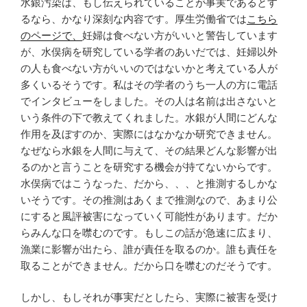
水銀汚染は、もし伝えられていることが事実であるとす
るなら、かなり深刻な内容です。厚生労働省では
こちら
のページで、
妊婦は食べない方がいいと警告しています
が、水俣病を研究している学者のあいだでは、妊婦以外
の人も食べない方がいいのではないかと考えている人が
多くいるそうです。私はその学者のうち一人の方に電話
でインタビューをしました。その人は名前は出さないと
いう条件の下で教えてくれました。水銀が人間にどんな
作用を及ぼすのか、実際にはなかなか研究できません。
なぜなら水銀を人間に与えて、その結果どんな影響が出
るのかと言うことを研究する機会が持てないからです。
水俣病ではこうなった、だから、、、と推測するしかな
いそうです。その推測はあくまで推測なので、あまり公
にすると風評被害になっていく可能性があります。だか
らみんな口を噤むのです。もしこの話が急速に広まり、
漁業に影響が出たら、誰が責任を取るのか。誰も責任を
取ることができません。だから口を噤むのだそうです。
しかし、もしそれが事実だとしたら、実際に被害を受け