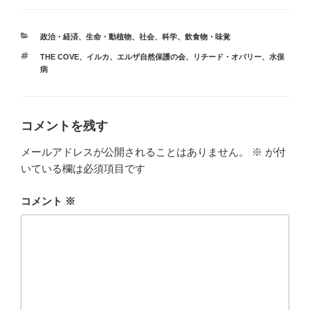
カ
政治・経済
、
生命・動植物
、
社会
、
科学
、
飲食物・味覚
テ
タ
THE COVE
、
イルカ
、
エルザ自然保護の会
、
リチード・オバリー
、
水俣
ゴ
グ
病
リ
ー
コメントを残す
メールアドレスが公開されることはありません。
※
が付
いている欄は必須項目です
コメント
※