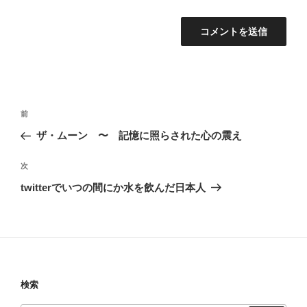
投
前
前
稿
の
ザ・ムーン 〜 記憶に照らされた心の震え
ナ
投
ビ
稿
次
次
ゲ
の
twitterでいつの間にか水を飲んだ日本人
投
ー
稿
シ
ョ
ン
検索