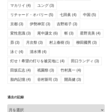
マカリイ
(4)
ユング
(3)
リチャード・オバリー
(5)
七田眞
(4)
中国
(5)
京都
(3)
伊勢神宮
(3)
吉野裕子
(3)
変性意識
(3)
尾中謙文
(6)
斬
(3)
星野克美
(4)
昴
(3)
月次祭
(3)
村上春樹
(5)
柳田國男
(3)
泳ぐ
(4)
清水博
(4)
灯せ！希望の灯りを被災地に
(4)
田口ランディ
(3)
田坂広志
(4)
祇園祭
(3)
竹村真一
(4)
胎内記憶
(4)
谷村新司
(3)
開高健
(3)
過去の記録
過