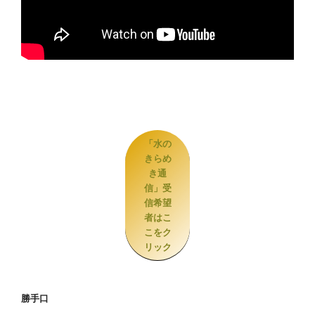
「水の
きらめ
き通
信」受
信希望
者はこ
こをク
リック
勝手口