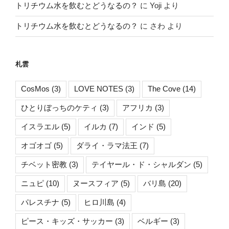
トリチウム水を飲むとどうなるの？
に
Yoji
より
トリチウム水を飲むとどうなるの？
に
さわ
より
札雲
CosMos
(3)
LOVE NOTES
(3)
The Cove
(14)
ひとりぼっちのケティ
(3)
アフリカ
(3)
イスラエル
(5)
イルカ
(7)
インド
(5)
オゴオゴ
(5)
ダライ・ラマ法王
(7)
チベット密教
(3)
テイヤール・ド・シャルダン
(5)
ニュピ
(10)
ヌースフィア
(5)
バリ島
(20)
パレスチナ
(5)
ヒロ川島
(4)
ピース・キッズ・サッカー
(3)
ベルギー
(3)