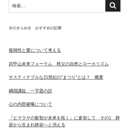
検
検
索
索:
水のきらめき おすすめの記事
複雑性と愛について考える
武甲山未来フォーラム 秩父の自然とローカリズム
サスティナブルな21世紀の”まつり”とは？ 概要
綱淵謙錠、一字題の訳
心の内部被曝について
『ヒマラヤの叡智が未来を拓く』に参加して その1 静
寂から生まれ静寂へと消える