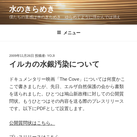
コ
水のきらめき
ン
僕たちの直感は水のきらめき ゆらめくように浮かんでは消え
テ
ン
ツ
メニュー
へ
ス
キ
投
2009年11月26日
投稿者:
YOJI
稿
ッ
イルカの水銀汚染について
日:
プ
ドキュメンタリー映画「The Cove」については何度かこ
こで書きましたが、先日、エルザ自然保護の会から書類
を送られました。ひとつは鳩山新政権に対しての公開質
問状。もうひとつはその内容を送る際のプレスリリース
です。以下にPDFとして設置します。
公開質問状はこちら。
プレスリリースはこちら。